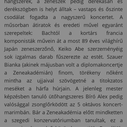
hangszerek, a zenészek pedig derekasan és
derékszögben is helyt álltak – vastaps és őszinte
csodálat fogadta a nagyszerű koncertet. A
műsorban átiratok és eredeti művel egyaránt
szerepeltek: Bachtól a kortárs francia
komponisták művein át a most 89 éves világhírű
Japán zeneszerzőnő, Keiko Abe szerzeményéig
sok izgalmas darab fűszerezte az estét. Szauer
Bianka (akinek májusban volt a diplomakoncertje
a Zeneakadémián) finom, törékeny nőként
mintha az ujjaival szövögetné a titokzatos
meséket a hárfa húrjain. A jelenleg mester
képzésben tanuló ütőhangszeres Bíró Alex pedig
valósággal zsonglőrködött az 5 oktávos koncert-
marimbán. Bár a Zeneakadémia előtt mindketten
a szegedi konzervatóriumban tanultak, ez a