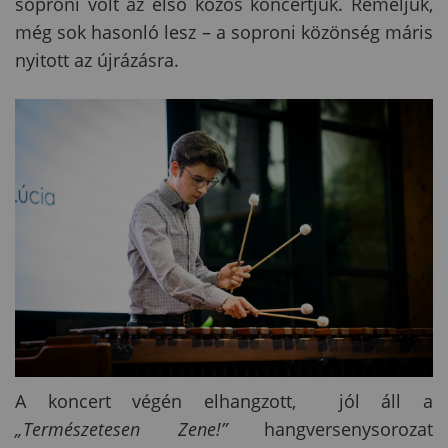
soproni volt az első közös koncertjük. Reméljük,
még sok hasonló lesz – a soproni közönség máris
nyitott az újrázásra.
A koncert végén elhangzott, jól áll a
„Természetesen Zene!”
hangversenysorozat