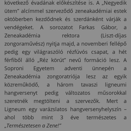
következő évadának előkészítése is. A „Negyedik
ütem” alcímmel szerveződő zeneakadémiai estek
októberben kezdődnek és szerdánként várják a
vendégeket. A sorozatot Farkas Gábor, a
Zeneakadémia rektora (Liszt-díjas
zongoraművész) nyitja majd, a novemberi fellépő
pedig egy világraszóló rézfúvós csapat, a hét
férfiből álló „Réz körút” nevű formáció lesz. A
Soproni Egyetem adventi ünnepén a
Zeneakadémia zongoratriója lesz az egyik
közreműködő, a három tavaszi ligneumi
hangversenyt pedig változatos műsorokkal
szeretnék megtölteni a szervezők. Mert a
Ligneum egy varázslatos hangversenyhelyszín –
ahol több mint 3 éve természetes a
„
Természetesen a Zene!”