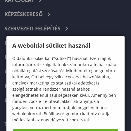
KÉPZÉSKERESŐ
SZERVEZETI FELÉPÍTÉS
FELVÉTELIZŐKNEK
A weboldal sütiket használ
HALLGATÓKNAK
Oldalunk cookie-kat ("sütiket") használ. Ezen fájlok
információkat szolgáltatnak számunkra a felhasználó
oldallátogatási szokásairól. Mindent elfogad gombra
ÜZLETI PARTNEREKNEK
kattintva, Ön beleegyezik a cookie-k használatába,
amelyek marketing és statisztikai adatokat is
KARRIER
szolgáltatnak a rendszer használatához
elengedhetetlenül szükségeseken kívül. Amennyiben
GREEN UNIVERSITY
minden cookie-t elutasít, akkor átirányítjuk a
google.com-ra, mert nem tudjuk megjeleníteni a
weboldalunkat. Beállítások gombra kattintva tudja
módosítani az engedélyezett cookie-kat.
TELEFONKÖNYV