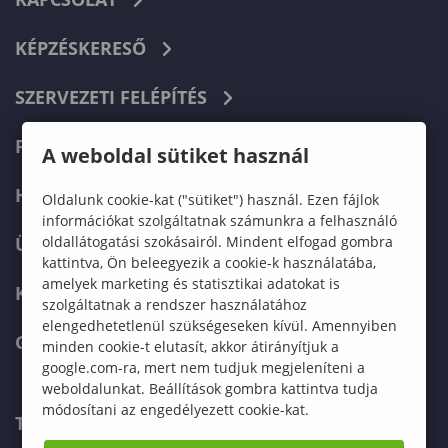
KÉPZÉSKERESŐ
SZERVEZETI FELÉPÍTÉS
FELVÉTELIZŐKNEK
A weboldal sütiket használ
HALLGATÓKNAK
Oldalunk cookie-kat ("sütiket") használ. Ezen fájlok
információkat szolgáltatnak számunkra a felhasználó
oldallátogatási szokásairól. Mindent elfogad gombra
ÜZLETI PARTNEREKNEK
kattintva, Ön beleegyezik a cookie-k használatába,
amelyek marketing és statisztikai adatokat is
KARRIER
szolgáltatnak a rendszer használatához
elengedhetetlenül szükségeseken kívül. Amennyiben
GREEN UNIVERSITY
minden cookie-t elutasít, akkor átirányítjuk a
google.com-ra, mert nem tudjuk megjeleníteni a
weboldalunkat. Beállítások gombra kattintva tudja
módosítani az engedélyezett cookie-kat.
TELEFONKÖNYV