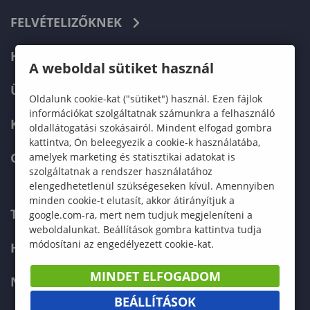
FELVÉTELIZŐKNEK
HALLGATÓKNAK
A weboldal sütiket használ
ÜZLETI PARTNEREKNEK
Oldalunk cookie-kat ("sütiket") használ. Ezen fájlok
információkat szolgáltatnak számunkra a felhasználó
KARRIER
oldallátogatási szokásairól. Mindent elfogad gombra
kattintva, Ön beleegyezik a cookie-k használatába,
GREEN UNIVERSITY
amelyek marketing és statisztikai adatokat is
szolgáltatnak a rendszer használatához
elengedhetetlenül szükségeseken kívül. Amennyiben
minden cookie-t elutasít, akkor átirányítjuk a
TELEFONKÖNYV
google.com-ra, mert nem tudjuk megjeleníteni a
weboldalunkat. Beállítások gombra kattintva tudja
módosítani az engedélyezett cookie-kat.
HIBABEJELENTÉS
MINDET ELFOGADOM
NEPTUN
BEÁLLÍTÁSOK