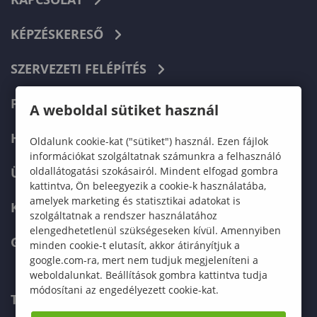
KÉPZÉSKERESŐ
SZERVEZETI FELÉPÍTÉS
FELVÉTELIZŐKNEK
A weboldal sütiket használ
HALLGATÓKNAK
Oldalunk cookie-kat ("sütiket") használ. Ezen fájlok
információkat szolgáltatnak számunkra a felhasználó
oldallátogatási szokásairól. Mindent elfogad gombra
ÜZLETI PARTNEREKNEK
kattintva, Ön beleegyezik a cookie-k használatába,
amelyek marketing és statisztikai adatokat is
KARRIER
szolgáltatnak a rendszer használatához
elengedhetetlenül szükségeseken kívül. Amennyiben
GREEN UNIVERSITY
minden cookie-t elutasít, akkor átirányítjuk a
google.com-ra, mert nem tudjuk megjeleníteni a
weboldalunkat. Beállítások gombra kattintva tudja
módosítani az engedélyezett cookie-kat.
TELEFONKÖNYV