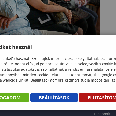
iket használ
"sütiket") használ. Ezen fájlok információkat szolgáltatnak számunk
sairól. Mindent elfogad gombra kattintva, Ön beleegyezik a cookie-
statisztikai adatokat is szolgáltatnak a rendszer használatához el
 Amennyiben minden cookie-t elutasít, akkor átirányítjuk a google.
 a weboldalunkat. Beállítások gombra kattintva tudja módosítani az
KÖNYV
FOGADOM
BEÁLLÍTÁSOK
ELUTASÍTO
ENTÉS
Facebook