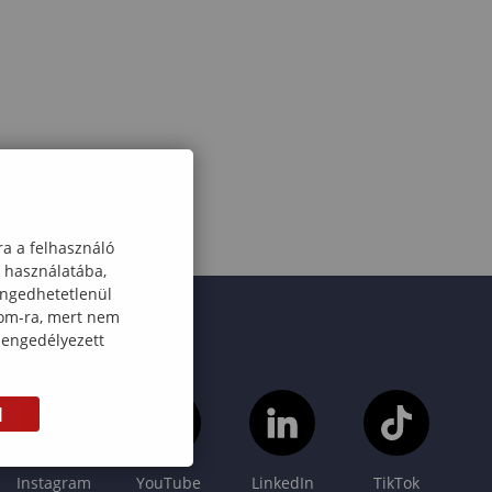
ra a felhasználó
k használatába,
engedhetetlenül
com-ra, mert nem
 engedélyezett
M
Instagram
YouTube
LinkedIn
TikTok