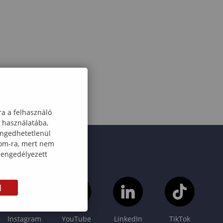
ra a felhasználó
k használatába,
engedhetetlenül
com-ra, mert nem
 engedélyezett
M
Instagram
YouTube
LinkedIn
TikTok