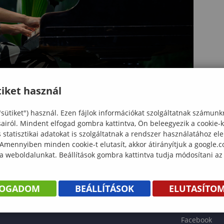
iket használ
"sütiket") használ. Ezen fájlok információkat szolgáltatnak számunk
sairól. Mindent elfogad gombra kattintva, Ön beleegyezik a cookie-
statisztikai adatokat is szolgáltatnak a rendszer használatához el
 Amennyiben minden cookie-t elutasít, akkor átirányítjuk a google.
 a weboldalunkat. Beállítások gombra kattintva tudja módosítani az
KÖNYV
FOGADOM
BEÁLLÍTÁSOK
ELUTASÍTO
ENTÉS
Facebook