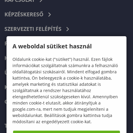
KÉPZÉSKERESŐ
SZERVEZETI FELÉPÍTÉS
FELVÉTELIZŐKNEK
A weboldal sütiket használ
HALLGATÓKNAK
Oldalunk cookie-kat ("sütiket") használ. Ezen fájlok
információkat szolgáltatnak számunkra a felhasználó
oldallátogatási szokásairól. Mindent elfogad gombra
ÜZLETI PARTNEREKNEK
kattintva, Ön beleegyezik a cookie-k használatába,
amelyek marketing és statisztikai adatokat is
KARRIER
szolgáltatnak a rendszer használatához
elengedhetetlenül szükségeseken kívül. Amennyiben
GREEN UNIVERSITY
minden cookie-t elutasít, akkor átirányítjuk a
google.com-ra, mert nem tudjuk megjeleníteni a
weboldalunkat. Beállítások gombra kattintva tudja
módosítani az engedélyezett cookie-kat.
TELEFONKÖNYV