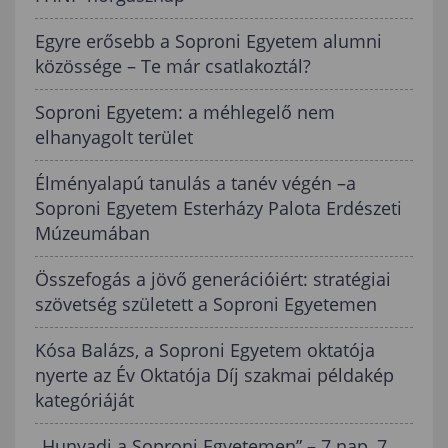
Egyre erősebb a Soproni Egyetem alumni
közössége – Te már csatlakoztál?
Soproni Egyetem: a méhlegelő nem
elhanyagolt terület
Élményalapú tanulás a tanév végén –a
Soproni Egyetem Esterházy Palota Erdészeti
Múzeumában
Összefogás a jövő generációiért: stratégiai
szövetség született a Soproni Egyetemen
Kósa Balázs, a Soproni Egyetem oktatója
nyerte az Év Oktatója Díj szakmai példakép
kategóriáját
„Hunyadi a Soproni Egyetemen” – 7 nap, 7