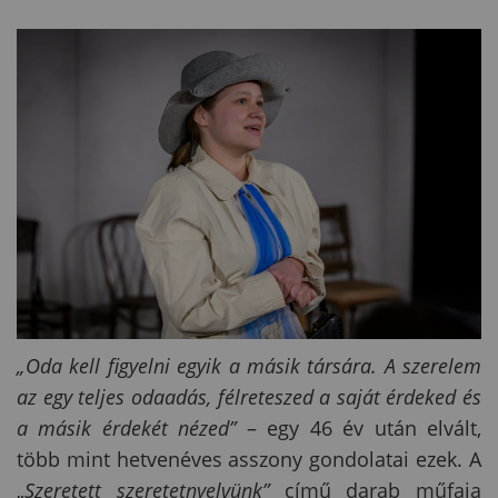
„Oda kell figyelni egyik a másik társára. A szerelem
az egy teljes odaadás, félreteszed a saját érdeked és
a másik érdekét nézed”
– egy 46 év után elvált,
több mint hetvenéves asszony gondolatai ezek. A
„
Szeretett szeretetnyelvünk”
című darab műfaja