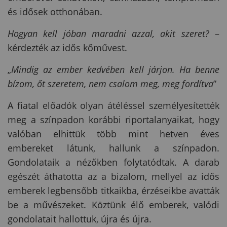
és idősek otthonában.
Hogyan kell jóban maradni azzal, akit szeret?
–
kérdezték az idős kőművest.
„
Mindig az ember kedvében kell járjon. Ha benne
bízom, őt szeretem, nem csalom meg, meg fordítva
”
A fiatal előadók olyan átéléssel személyesítették
meg a színpadon korábbi riportalanyaikat, hogy
valóban elhittük több mint hetven éves
embereket látunk, hallunk a színpadon.
Gondolataik a nézőkben folytatódtak. A darab
egészét áthatotta az a bizalom, mellyel az idős
emberek legbensőbb titkaikba, érzéseikbe avatták
be a művészeket. Köztünk élő emberek, valódi
gondolatait hallottuk, újra és újra.