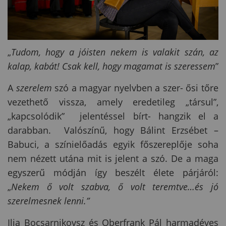
„
Tudom, hogy a jóisten nekem is valakit szán, az
kalap, kabát! Csak kell, hogy magamat is szeressem
”
A
szerelem
szó a magyar nyelvben a szer- ősi tőre
vezethető vissza, amely eredetileg „társul”,
„kapcsolódik” jelentéssel bírt- hangzik el a
darabban. Valószínű, hogy Bálint Erzsébet –
Babuci, a színielőadás egyik főszereplője soha
nem nézett utána mit is jelent a szó. De a maga
egyszerű módján így beszélt élete párjáról:
„
Nekem ő volt szabva, ő volt teremtve…és jó
szerelmesnek lenni.”
Ilja Bocsarnikovsz és Oberfrank Pál harmadéves