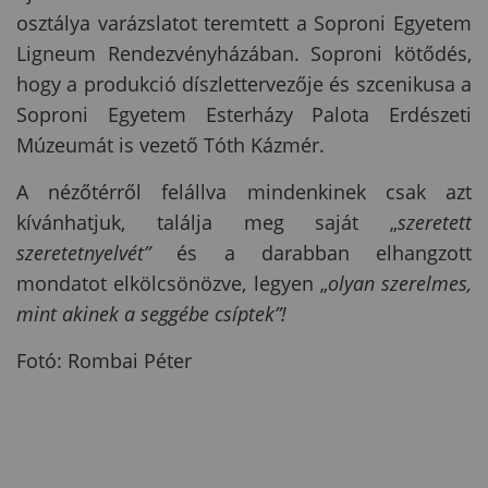
osztálya varázslatot teremtett a Soproni Egyetem
Ligneum Rendezvényházában. Soproni kötődés,
hogy a produkció díszlettervezője és szcenikusa a
Soproni Egyetem Esterházy Palota Erdészeti
Múzeumát is vezető Tóth Kázmér.
A nézőtérről felállva mindenkinek csak azt
kívánhatjuk, találja meg saját „
szeretett
szeretetnyelvét”
és a darabban elhangzott
mondatot elkölcsönözve, legyen „
olyan szerelmes,
mint akinek a seggébe csíptek”!
Fotó: Rombai Péter