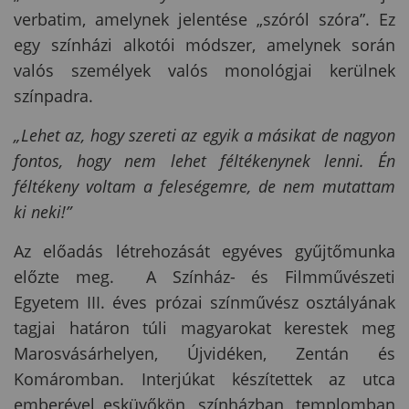
verbatim, amelynek jelentése „szóról szóra”. Ez
egy színházi alkotói módszer, amelynek során
valós személyek valós monológjai kerülnek
színpadra.
„Lehet az, hogy szereti az egyik a másikat de nagyon
fontos, hogy nem lehet féltékenynek lenni. Én
féltékeny voltam a feleségemre, de nem mutattam
ki neki!”
Az előadás létrehozását egyéves gyűjtőmunka
előzte meg. A Színház- és Filmművészeti
Egyetem III. éves prózai színművész osztályának
tagjai határon túli magyarokat kerestek meg
Marosvásárhelyen, Újvidéken, Zentán és
Komáromban. Interjúkat készítettek az utca
emberével esküvőkön, színházban, templomban