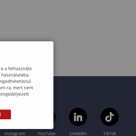
ra a felhasználó
k használatába,
engedhetetlenül
com-ra, mert nem
 engedélyezett
M
Instagram
YouTube
LinkedIn
TikTok