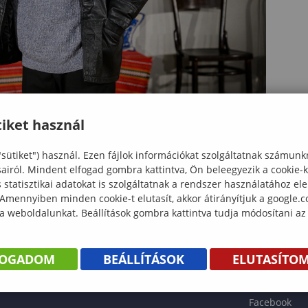
iket használ
"sütiket") használ. Ezen fájlok információkat szolgáltatnak számunk
sairól. Mindent elfogad gombra kattintva, Ön beleegyezik a cookie-
statisztikai adatokat is szolgáltatnak a rendszer használatához el
 Amennyiben minden cookie-t elutasít, akkor átirányítjuk a google.
 a weboldalunkat. Beállítások gombra kattintva tudja módosítani az
KÖNYV
FOGADOM
BEÁLLÍTÁSOK
ELUTASÍTO
ENTÉS
Facebook