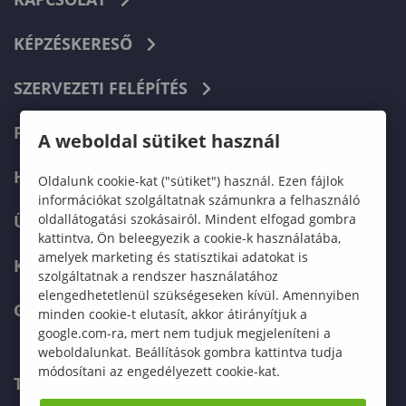
KÉPZÉSKERESŐ
SZERVEZETI FELÉPÍTÉS
FELVÉTELIZŐKNEK
A weboldal sütiket használ
HALLGATÓKNAK
Oldalunk cookie-kat ("sütiket") használ. Ezen fájlok
információkat szolgáltatnak számunkra a felhasználó
oldallátogatási szokásairól. Mindent elfogad gombra
ÜZLETI PARTNEREKNEK
kattintva, Ön beleegyezik a cookie-k használatába,
amelyek marketing és statisztikai adatokat is
KARRIER
szolgáltatnak a rendszer használatához
elengedhetetlenül szükségeseken kívül. Amennyiben
GREEN UNIVERSITY
minden cookie-t elutasít, akkor átirányítjuk a
google.com-ra, mert nem tudjuk megjeleníteni a
weboldalunkat. Beállítások gombra kattintva tudja
módosítani az engedélyezett cookie-kat.
TELEFONKÖNYV