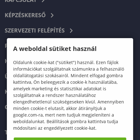
KÉPZÉSKERESŐ
SZERVEZETI FELÉPÍTÉS
FELVÉTELIZŐKNEK
A weboldal sütiket használ
HALLGATÓKNAK
Oldalunk cookie-kat ("sütiket") használ. Ezen fájlok
információkat szolgáltatnak számunkra a felhasználó
oldallátogatási szokásairól. Mindent elfogad gombra
ÜZLETI PARTNEREKNEK
kattintva, Ön beleegyezik a cookie-k használatába,
amelyek marketing és statisztikai adatokat is
KARRIER
szolgáltatnak a rendszer használatához
elengedhetetlenül szükségeseken kívül. Amennyiben
GREEN UNIVERSITY
minden cookie-t elutasít, akkor átirányítjuk a
google.com-ra, mert nem tudjuk megjeleníteni a
weboldalunkat. Beállítások gombra kattintva tudja
módosítani az engedélyezett cookie-kat.
TELEFONKÖNYV