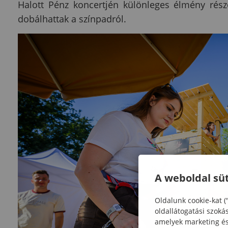
Halott Pénz koncertjén különleges élmény rész
dobálhattak a színpadról.
A weboldal süt
Oldalunk cookie-kat (
oldallátogatási szoká
amelyek marketing és 