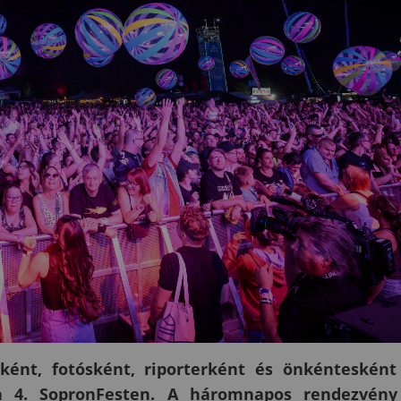
ént, fotósként, riporterként és önkéntesként
 a 4. SopronFesten. A háromnapos rendezvény