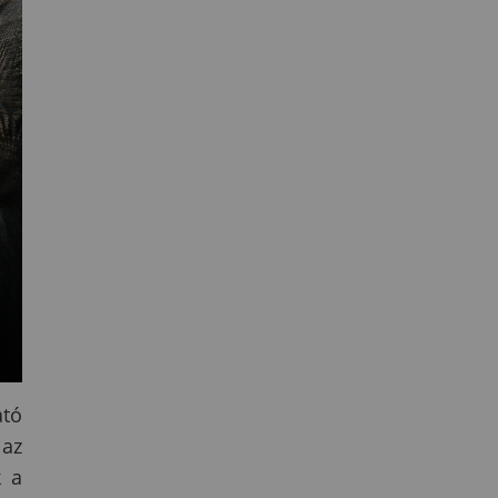
ató
 az
k a