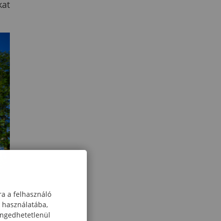
kat
ra a felhasználó
k használatába,
engedhetetlenül