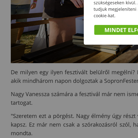
szükségeseken kívül.
tudjuk megjeleníteni
cookie-kat.
MINDET EL
De milyen egy ilyen fesztivált belülről megélni?
akik mindhárom napon dolgoztak a SopronFeste
Nagy Vanessza számára a fesztivál már nem ismer
tartogat.
"Szeretem ezt a pörgést. Nagy élmény úgy részt v
kapsz. Ez már nem csak a szórakozásról szól, ha
mondta.