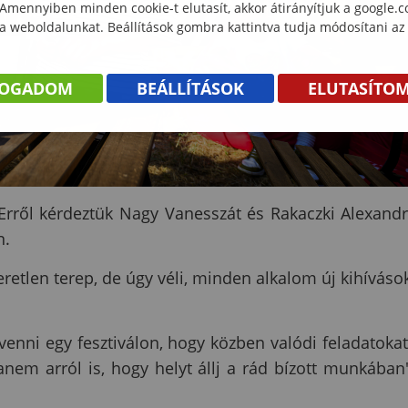
 Amennyiben minden cookie-t elutasít, akkor átirányítjuk a google.
 a weboldalunkat. Beállítások gombra kattintva tudja módosítani az
FOGADOM
BEÁLLÍTÁSOK
ELUTASÍTO
 Erről kérdeztük Nagy Vanesszát és Rakaczki Alexandr
n.
etlen terep, de úgy véli, minden alkalom új kihíváso
enni egy fesztiválon, hogy közben valódi feladatokat
nem arról is, hogy helyt állj a rád bízott munkában