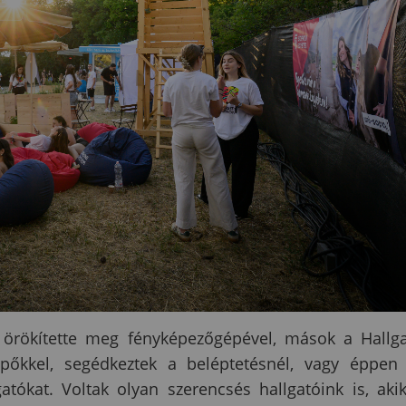
it örökítette meg fényképezőgépével, mások a Hallg
lépőkkel, segédkeztek a beléptetésnél, vagy éppen
tókat. Voltak olyan szerencsés hallgatóink is, aki