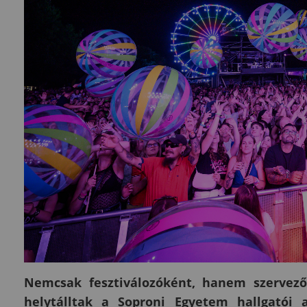
Nemcsak fesztiválozóként, hanem szervezők
helytálltak a Soproni Egyetem hallgatói