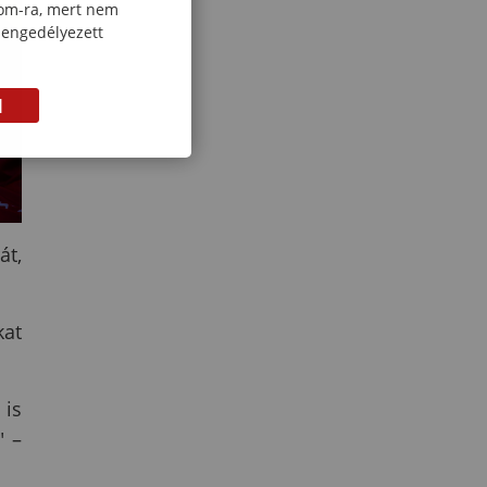
com-ra, mert nem
 engedélyezett
M
át,
kat
 is
" –