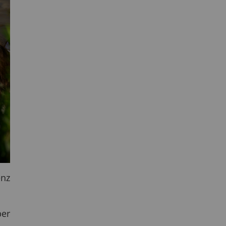
énz
ber