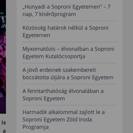
„Hunyadi a Soproni Egyetemen” – 7
nap, 7 kísérőprogram
Közösség határok nélkül a Soproni
Egyetemen
Myxomatózis – élvonalban a Soproni
Egyetem Kutatócsoportja
A jövő erdeinek szakembereit
bocsátotta útjára a Soproni Egyetem
A fenntarthatóság élvonalában a
Soproni Egyetem
Harmadik alkalommal zajlott le a
Soproni Egyetem Zöld Iroda
 is
Programja
 a