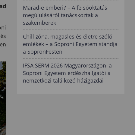
pad
Marad-e emberi? – A felsőoktatás
megújulásáról tanácskoztak a
szakemberek
oni
 és
Chill zóna, magasles és életre szóló
emlékek – a Soproni Egyetem standja
ten
a SopronFesten
IFSA SERM 2026 Magyarországon–a
Soproni Egyetem erdészhallgatói a
nemzetközi találkozó házigazdái