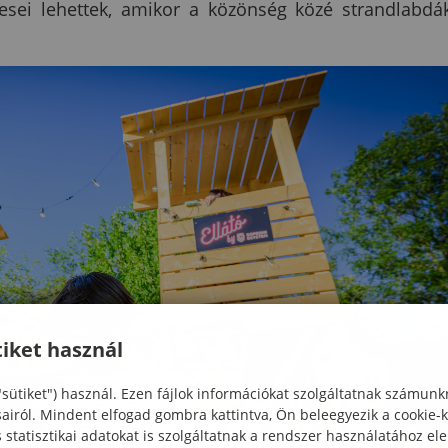
esei lehettek, amikor a közönség közé strandlabdá
iket használ
"sütiket") használ. Ezen fájlok információkat szolgáltatnak számunk
sairól. Mindent elfogad gombra kattintva, Ön beleegyezik a cookie-
statisztikai adatokat is szolgáltatnak a rendszer használatához el