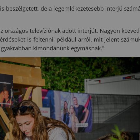
is beszélgetett, de a legemlékezetesebb interjú szám
az országos televíziónak adott interjút. Nagyon közvet
érdéseket is feltenni, például arról, mit jelent számu
ne gyakrabban kimondanunk egymásnak."