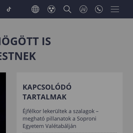
MÖGÖTT IS
ESTNEK
KAPCSOLÓDÓ
TARTALMAK
Éjfélkor lekerültek a szalagok –
megható pillanatok a Soproni
Egyetem Valétabálján