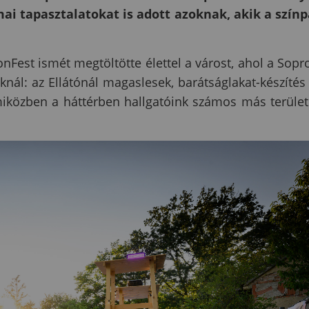
ai tapasztalatokat is adott azoknak, akik a szín
Fest ismét megtöltötte élettel a várost, ahol a Sopr
knál: az Ellátónál magaslesek, barátságlakat-készítés
miközben a háttérben hallgatóink számos más terüle