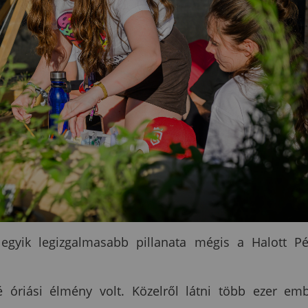
egyik legizgalmasabb pillanata mégis a Halott P
óriási élmény volt. Közelről látni több ezer em