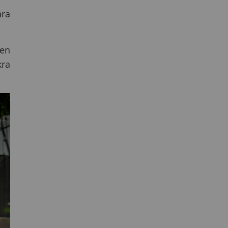
ára
len
kra