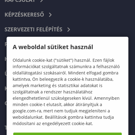
KÉPZÉSKERESŐ
SZERVEZETI FELÉPÍTÉS
FELVÉTELIZŐKNEK
A weboldal sütiket használ
HALLGATÓKNAK
Oldalunk cookie-kat ("sütiket") használ. Ezen fájlok
információkat szolgáltatnak számunkra a felhasználó
oldallátogatási szokásairól. Mindent elfogad gombra
ÜZLETI PARTNEREKNEK
kattintva, Ön beleegyezik a cookie-k használatába,
amelyek marketing és statisztikai adatokat is
KARRIER
szolgáltatnak a rendszer használatához
elengedhetetlenül szükségeseken kívül. Amennyiben
GREEN UNIVERSITY
minden cookie-t elutasít, akkor átirányítjuk a
google.com-ra, mert nem tudjuk megjeleníteni a
weboldalunkat. Beállítások gombra kattintva tudja
módosítani az engedélyezett cookie-kat.
TELEFONKÖNYV