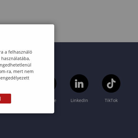
ra a felhasználó
k használatába,
engedhetetlenül
com-ra, mert nem
 engedélyezett
M
Instagram
YouTube
LinkedIn
TikTok