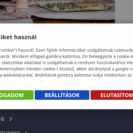
iket használ
"sütiket") használ. Ezen fájlok információkat szolgáltatnak számunk
sairól. Mindent elfogad gombra kattintva, Ön beleegyezik a cookie-
statisztikai adatokat is szolgáltatnak a rendszer használatához el
 Amennyiben minden cookie-t elutasít, akkor átirányítjuk a google.
KÖNYV
 a weboldalunkat. Beállítások gombra kattintva tudja módosítani az
ENTÉS
FOGADOM
BEÁLLÍTÁSOK
ELUTASÍTO
Facebook
NG