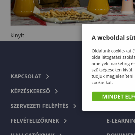
kinyit
A weboldal süt
Oldalunk cookie-kat (
oldallátogatási szoká
amelyek marketing és 
szükségeseken kívül.
KAPCSOLAT
TELEFON
tudjuk megjeleníteni
cookie-kat.
KÉPZÉSKERESŐ
HIBABEJEL
MINDET EL
SZERVEZETI FELÉPÍTÉS
NEPTUN
FELVÉTELIZŐKNEK
E-LEARNI