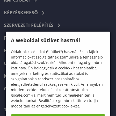
KÉPZÉSKERESŐ
SZERVEZETI FELÉPÍTÉS
FELVÉTELIZŐKNEK
A weboldal sütiket használ
HALLGATÓKNAK
Oldalunk cookie-kat ("sütiket") használ. Ezen fájlok
információkat szolgáltatnak számunkra a felhasználó
oldallátogatási szokásairól. Mindent elfogad gombra
ÜZLETI PARTNEREKNEK
kattintva, Ön beleegyezik a cookie-k használatába,
amelyek marketing és statisztikai adatokat is
KARRIER
szolgáltatnak a rendszer használatához
elengedhetetlenül szükségeseken kívül. Amennyiben
GREEN UNIVERSITY
minden cookie-t elutasít, akkor átirányítjuk a
google.com-ra, mert nem tudjuk megjeleníteni a
weboldalunkat. Beállítások gombra kattintva tudja
módosítani az engedélyezett cookie-kat.
TELEFONKÖNYV