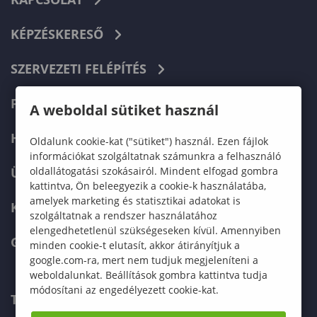
KÉPZÉSKERESŐ
SZERVEZETI FELÉPÍTÉS
FELVÉTELIZŐKNEK
A weboldal sütiket használ
HALLGATÓKNAK
Oldalunk cookie-kat ("sütiket") használ. Ezen fájlok
információkat szolgáltatnak számunkra a felhasználó
oldallátogatási szokásairól. Mindent elfogad gombra
ÜZLETI PARTNEREKNEK
kattintva, Ön beleegyezik a cookie-k használatába,
amelyek marketing és statisztikai adatokat is
KARRIER
szolgáltatnak a rendszer használatához
elengedhetetlenül szükségeseken kívül. Amennyiben
GREEN UNIVERSITY
minden cookie-t elutasít, akkor átirányítjuk a
google.com-ra, mert nem tudjuk megjeleníteni a
weboldalunkat. Beállítások gombra kattintva tudja
módosítani az engedélyezett cookie-kat.
TELEFONKÖNYV