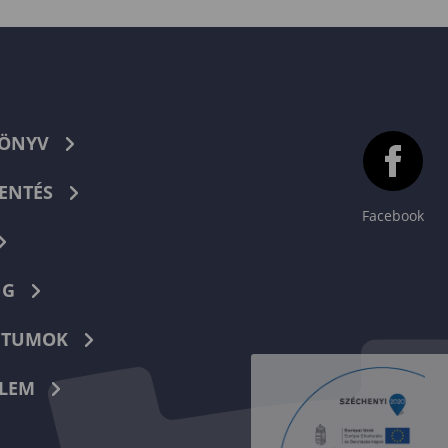
ünnepség
Kari Taná
ülés
KÖNYV
ENTÉS
Facebook
NG
TUMOK
LEM