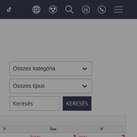
P
Szo
V
1
2
Tünde
Anita