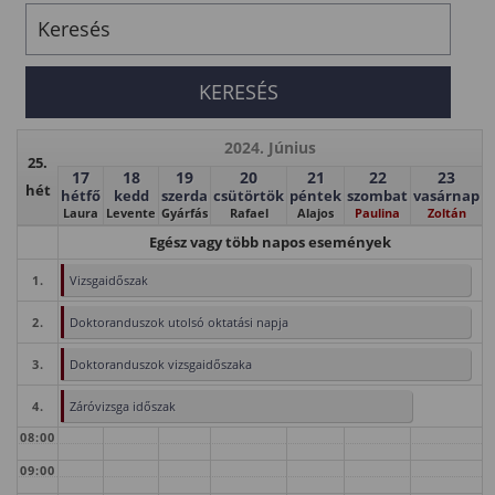
2024. Június
25.
17
18
19
20
21
22
23
hét
hétfő
kedd
szerda
csütörtök
péntek
szombat
vasárnap
Laura
Levente
Gyárfás
Rafael
Alajos
Paulina
Zoltán
Egész vagy több napos események
1.
Vizsgaidőszak
2.
Doktoranduszok utolsó oktatási napja
3.
Doktoranduszok vizsgaidőszaka
4.
Záróvizsga időszak
08:00
09:00