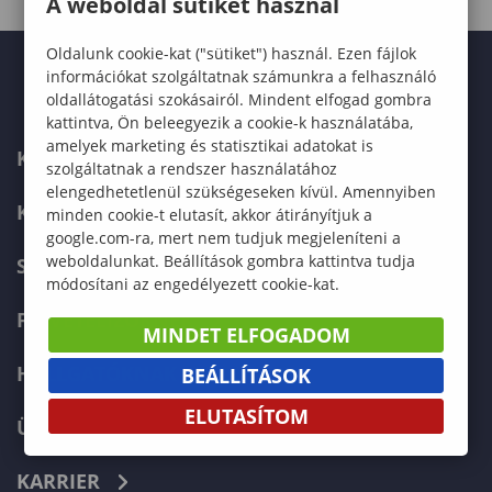
A weboldal sütiket használ
Oldalunk cookie-kat ("sütiket") használ. Ezen fájlok
információkat szolgáltatnak számunkra a felhasználó
oldallátogatási szokásairól. Mindent elfogad gombra
kattintva, Ön beleegyezik a cookie-k használatába,
amelyek marketing és statisztikai adatokat is
KAPCSOLAT
szolgáltatnak a rendszer használatához
elengedhetetlenül szükségeseken kívül. Amennyiben
KÉPZÉSKERESŐ
minden cookie-t elutasít, akkor átirányítjuk a
google.com-ra, mert nem tudjuk megjeleníteni a
weboldalunkat. Beállítások gombra kattintva tudja
SZERVEZETI FELÉPÍTÉS
módosítani az engedélyezett cookie-kat.
FELVÉTELIZŐKNEK
MINDET ELFOGADOM
HALLGATÓKNAK
BEÁLLÍTÁSOK
ELUTASÍTOM
ÜZLETI PARTNEREKNEK
KARRIER