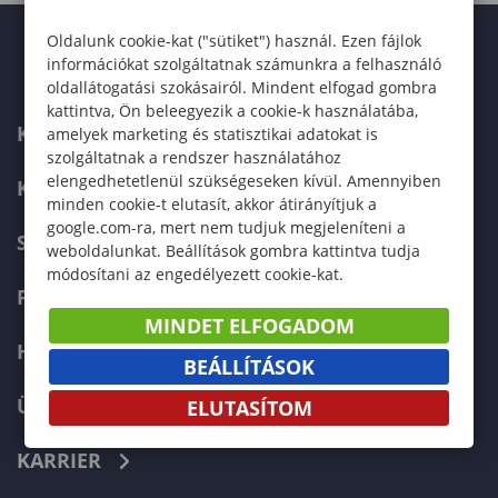
Oldalunk cookie-kat ("sütiket") használ. Ezen fájlok
információkat szolgáltatnak számunkra a felhasználó
oldallátogatási szokásairól. Mindent elfogad gombra
kattintva, Ön beleegyezik a cookie-k használatába,
KAPCSOLAT
amelyek marketing és statisztikai adatokat is
szolgáltatnak a rendszer használatához
elengedhetetlenül szükségeseken kívül. Amennyiben
KÉPZÉSKERESŐ
minden cookie-t elutasít, akkor átirányítjuk a
google.com-ra, mert nem tudjuk megjeleníteni a
SZERVEZETI FELÉPÍTÉS
weboldalunkat. Beállítások gombra kattintva tudja
módosítani az engedélyezett cookie-kat.
FELVÉTELIZŐKNEK
MINDET ELFOGADOM
HALLGATÓKNAK
BEÁLLÍTÁSOK
ÜZLETI PARTNEREKNEK
ELUTASÍTOM
KARRIER