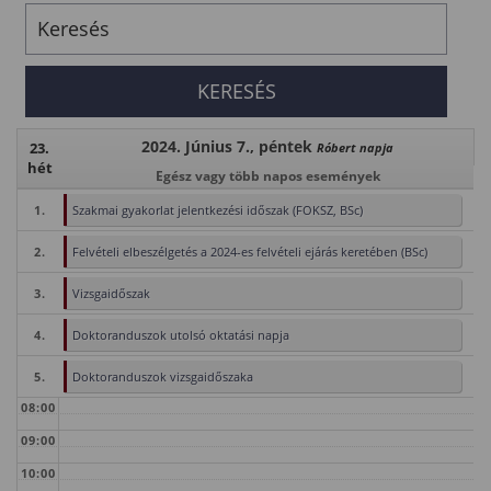
2024. Június 7., péntek
23.
Róbert napja
hét
Egész vagy több napos események
1.
Szakmai gyakorlat jelentkezési időszak (FOKSZ, BSc)
2.
Felvételi elbeszélgetés a 2024-es felvételi ejárás keretében (BSc)
3.
Vizsgaidőszak
4.
Doktoranduszok utolsó oktatási napja
5.
Doktoranduszok vizsgaidőszaka
08:00
09:00
10:00