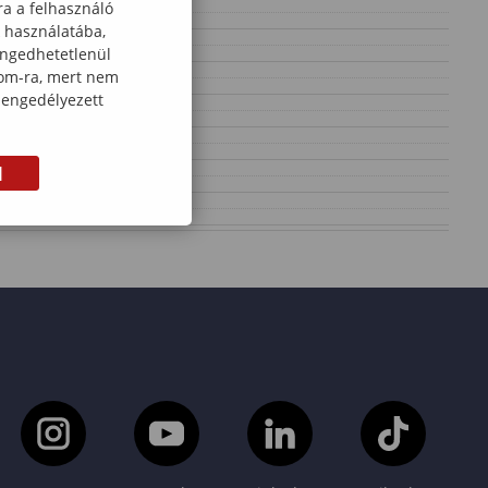
ra a felhasználó
k használatába,
engedhetetlenül
com-ra, mert nem
 engedélyezett
M