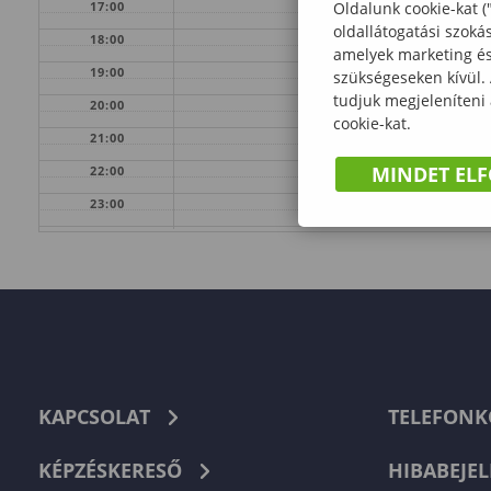
17:00
Oldalunk cookie-kat (
oldallátogatási szoká
18:00
amelyek marketing és 
19:00
szükségeseken kívül.
tudjuk megjeleníteni
20:00
cookie-kat.
21:00
MINDET EL
22:00
23:00
KAPCSOLAT
TELEFON
KÉPZÉSKERESŐ
HIBABEJEL