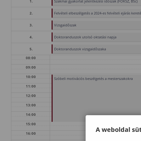
1.
Szakmai gyakorlat jelentkezési időszak (FOKSZ, BSc)
2.
Felvételi elbeszélgetés a 2024-es felvételi ejárás keret
3.
Vizsgaidőszak
4.
Doktoranduszok utolsó oktatási napja
5.
Doktoranduszok vizsgaidőszaka
08:00
09:00
10:00
Szóbeli motivációs beszélgetés a mesterszakokra
11:00
12:00
13:00
14:00
15:00
A weboldal süt
16:00