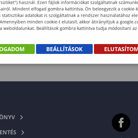
"sütiket") használ. Ezen fájlok információkat szolgáltatnak számunk
sairól. Mindent elfogad gombra kattintva, Ön beleegyezik a cookie-
statisztikai adatokat is szolgáltatnak a rendszer használatához el
 Amennyiben minden cookie-t elutasít, akkor átirányítjuk a google.
 a weboldalunkat. Beállítások gombra kattintva tudja módosítani az
FOGADOM
BEÁLLÍTÁSOK
ELUTASÍTO
KÖNYV
ENTÉS