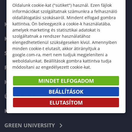
Oldalunk cookie-kat ("sütiket") használ. Ezen fájlok
információkat szolgáltatnak számunkra a felhasználó
oldallátogatási szokásairól. Mindent elfogad gombra
KAPCSOLAT
kattintva, Ön beleegyezik a cookie-k használatába,
amelyek marketing és statisztikai adatokat is
szolgáltatnak a rendszer használatához
KÉPZÉSKERESŐ
elengedhetetlenül szükségeseken kívül. Amennyiben
minden cookie-t elutasít, akkor átirányítjuk a
SZERVEZETI FELÉPÍTÉS
google.com-ra, mert nem tudjuk megjeleníteni a
weboldalunkat. Beállítások gombra kattintva tudja
FELVÉTELIZŐKNEK
módosítani az engedélyezett cookie-kat.
MINDET ELFOGADOM
HALLGATÓKNAK
BEÁLLÍTÁSOK
ÜZLETI PARTNEREKNEK
ELUTASÍTOM
KARRIER
GREEN UNIVERSITY