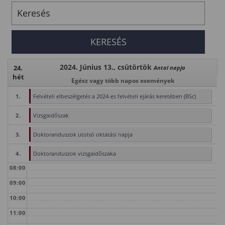
2024. Június 13., csütörtök
24.
Antal napja
hét
Egész vagy több napos események
1.
Felvételi elbeszélgetés a 2024-es felvételi ejárás keretében (BSc)
2.
Vizsgaidőszak
3.
Doktoranduszok utolsó oktatási napja
4.
Doktoranduszok vizsgaidőszaka
08:00
09:00
10:00
11:00