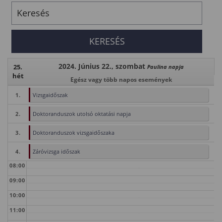
2024. Június 22., szombat
25.
Paulina napja
hét
Egész vagy több napos események
1.
Vizsgaidőszak
2.
Doktoranduszok utolsó oktatási napja
3.
Doktoranduszok vizsgaidőszaka
4.
Záróvizsga időszak
08:00
09:00
10:00
11:00