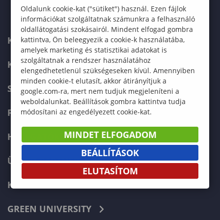
Oldalunk cookie-kat ("sütiket") használ. Ezen fájlok
információkat szolgáltatnak számunkra a felhasználó
oldallátogatási szokásairól. Mindent elfogad gombra
KAPCSOLAT
kattintva, Ön beleegyezik a cookie-k használatába,
amelyek marketing és statisztikai adatokat is
szolgáltatnak a rendszer használatához
KÉPZÉSKERESŐ
elengedhetetlenül szükségeseken kívül. Amennyiben
minden cookie-t elutasít, akkor átirányítjuk a
SZERVEZETI FELÉPÍTÉS
google.com-ra, mert nem tudjuk megjeleníteni a
weboldalunkat. Beállítások gombra kattintva tudja
FELVÉTELIZŐKNEK
módosítani az engedélyezett cookie-kat.
MINDET ELFOGADOM
HALLGATÓKNAK
BEÁLLÍTÁSOK
ÜZLETI PARTNEREKNEK
ELUTASÍTOM
KARRIER
GREEN UNIVERSITY