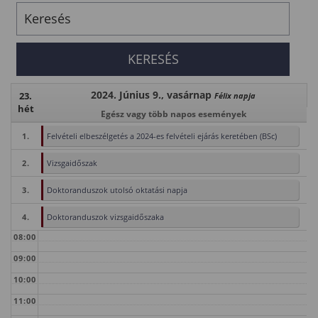
2024. Június 9., vasárnap
23.
Félix napja
hét
Egész vagy több napos események
1.
Felvételi elbeszélgetés a 2024-es felvételi ejárás keretében (BSc)
2.
Vizsgaidőszak
3.
Doktoranduszok utolsó oktatási napja
4.
Doktoranduszok vizsgaidőszaka
08:00
09:00
10:00
11:00