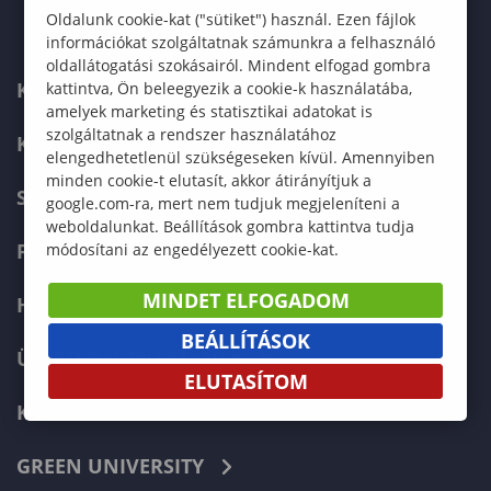
Oldalunk cookie-kat ("sütiket") használ. Ezen fájlok
információkat szolgáltatnak számunkra a felhasználó
oldallátogatási szokásairól. Mindent elfogad gombra
KAPCSOLAT
kattintva, Ön beleegyezik a cookie-k használatába,
amelyek marketing és statisztikai adatokat is
szolgáltatnak a rendszer használatához
KÉPZÉSKERESŐ
elengedhetetlenül szükségeseken kívül. Amennyiben
minden cookie-t elutasít, akkor átirányítjuk a
SZERVEZETI FELÉPÍTÉS
google.com-ra, mert nem tudjuk megjeleníteni a
weboldalunkat. Beállítások gombra kattintva tudja
FELVÉTELIZŐKNEK
módosítani az engedélyezett cookie-kat.
MINDET ELFOGADOM
HALLGATÓKNAK
BEÁLLÍTÁSOK
ÜZLETI PARTNEREKNEK
ELUTASÍTOM
KARRIER
GREEN UNIVERSITY