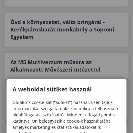
Óvd a környezetet, válts bringára! -
Kerékpárosbarát munkahely a Soproni
Egyetem
Az M5 Multiverzum műsora az
Alkalmazott Művészeti Intézettel
A weboldal sütiket használ
Akik a hazára voksoltak –
dokumentumfilm bemutató a Soproni
Oldalunk cookie-kat ("sütiket") használ. Ezen fájlok
információkat szolgáltatnak számunkra a felhasználó
Egyetemen
oldallátogatási szokásairól. Mindent elfogad gombra
kattintva, Ön beleegyezik a cookie-k használatába,
amelyek marketing és statisztikai adatokat is