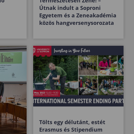
ió
Természetesen Zene! –
Útnak indult a Soproni
Egyetem és a Zeneakadémia
közös hangversenysorozata
Tölts egy délutánt, estét
Erasmus és Stipendium