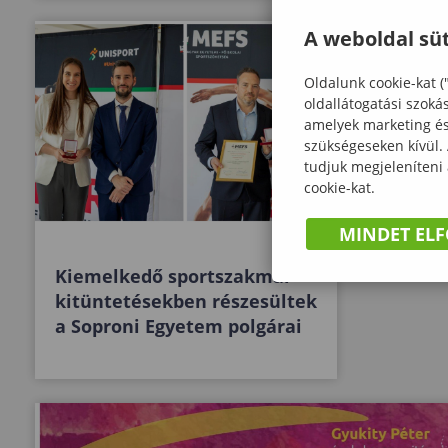
A weboldal süt
Oldalunk cookie-kat (
oldallátogatási szoká
amelyek marketing és 
szükségeseken kívül.
tudjuk megjeleníteni
cookie-kat.
MINDET EL
Kiemelkedő sportszakmai
kitüntetésekben részesültek
a Soproni Egyetem polgárai