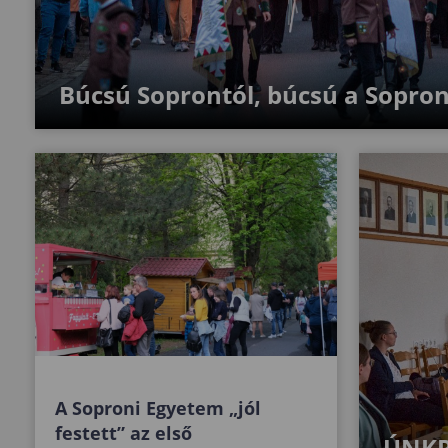
Búcsú Soprontól, búcsú a Sopron
A Soproni Egyetem „jól
festett” az első
ÚNKP