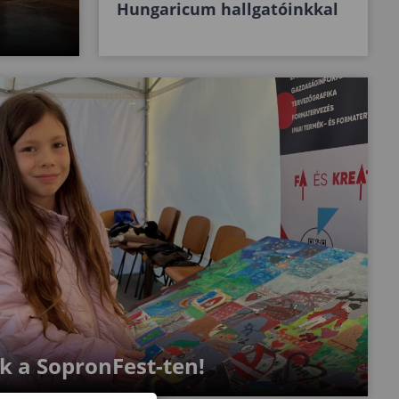
Hungaricum hallgatóinkkal
 a SopronFest-ten!