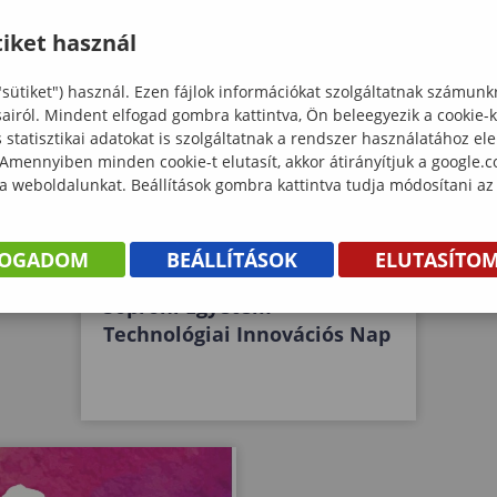
iket használ
"sütiket") használ. Ezen fájlok információkat szolgáltatnak számunk
sairól. Mindent elfogad gombra kattintva, Ön beleegyezik a cookie-
statisztikai adatokat is szolgáltatnak a rendszer használatához el
 Amennyiben minden cookie-t elutasít, akkor átirányítjuk a google.
 a weboldalunkat. Beállítások gombra kattintva tudja módosítani az
FOGADOM
BEÁLLÍTÁSOK
ELUTASÍTO
Soproni Egyetem
Technológiai Innovációs Nap