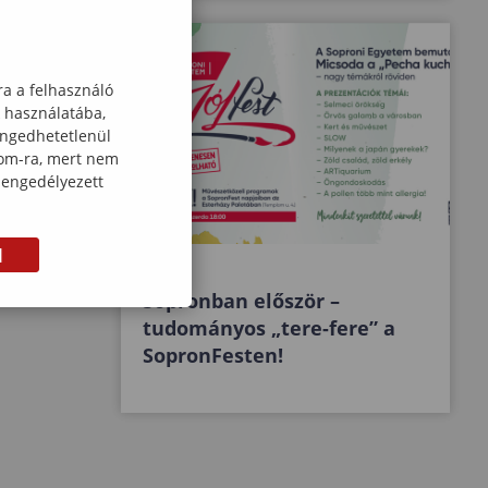
ra a felhasználó
k használatába,
engedhetetlenül
com-ra, mert nem
 engedélyezett
M
Sopronban először –
tudományos „tere-fere” a
SopronFesten!