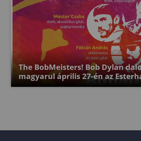
The BobMeisters! Bob Dylan dalo
magyarul április 27-én az Ester