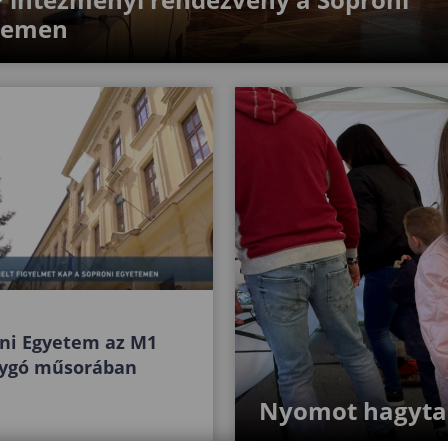
temen
ni Egyetem az M1
lygó műsorában
Nyomot hagytak