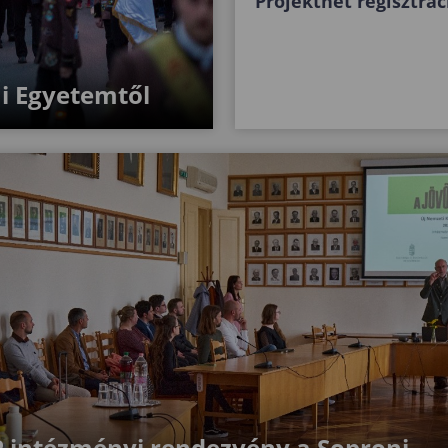
Projekthét regisztrác
i Egyetemtől
 intézményi rendezvény a Soproni