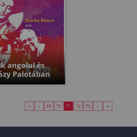
k angolul és
házy Palotában
«
‹
69
70
71
72
73
›
»