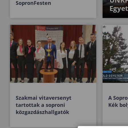
SopronFesten
Egye
Szakmai vitaversenyt
A Sopro
tartottak a soproni
Kék bo
közgazdászhallgatók