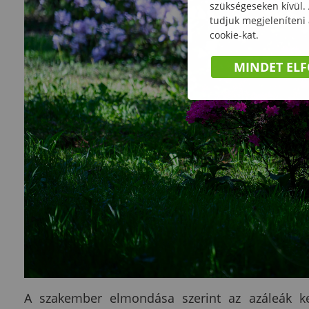
szükségeseken kívül.
tudjuk megjeleníteni
cookie-kat.
MINDET EL
A szakember elmondása szerint az azáleák ke