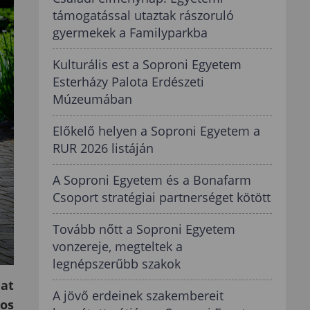
támogatással utaztak rászoruló
gyermekek a Familyparkba
Kulturális est a Soproni Egyetem
Esterházy Palota Erdészeti
Múzeumában
Előkelő helyen a Soproni Egyetem a
RUR 2026 listáján
A Soproni Egyetem és a Bonafarm
Csoport stratégiai partnerséget kötött
Tovább nőtt a Soproni Egyetem
vonzereje, megteltek a
legnépszerűbb szakok
mat
A jövő erdeinek szakembereit
yos