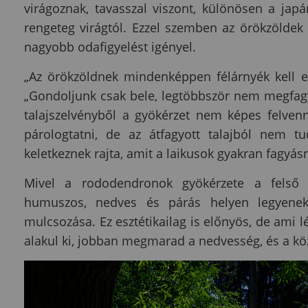
virágoznak, tavasszal viszont, különösen a jap
rengeteg virágtól. Ezzel szemben az örökzölde
nagyobb odafigyelést igényel.
„Az örökzöldnek mindenképpen félárnyék kell e
„Gondoljunk csak bele, legtöbbször nem megfagy
talajszelvényből a gyökérzet nem képes felven
párologtatni, de az átfagyott talajból nem t
keletkeznek rajta, amit a laikusok gyakran fagyás
Mivel a rododendronok gyökérzete a felső ta
humuszos, nedves és párás helyen legyenek.
mulcsozása. Ez esztétikailag is előnyös, de ami lé
alakul ki, jobban megmarad a nedvesség, és a kö