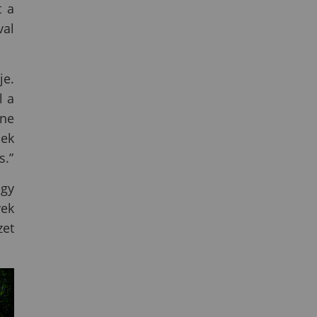
t a
val
je.
l a
ene
sek
s.”
ogy
vek
zet