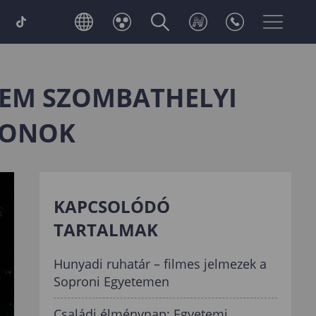
TEM SZOMBATHELYI
RONOK
KAPCSOLÓDÓ
TARTALMAK
Hunyadi ruhatár – filmes jelmezek a
Soproni Egyetemen
Családi élménynap: Egyetemi