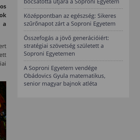
bocsátotta útjára a Soproni Egyetem
yos
jok
Középpontban az egészség: Sikeres
szűrőnapot zárt a Soproni Egyetem
 a
Összefogás a jövő generációiért:
stratégiai szövetség született a
ert
Soproni Egyetemen
ett
iai
A Soproni Egyetem vendége
Obádovics Gyula matematikus,
senior magyar bajnok atléta