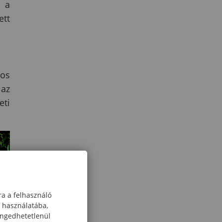
e a
ett
tos
az
eti
ra a felhasználó
k használatába,
engedhetetlenül