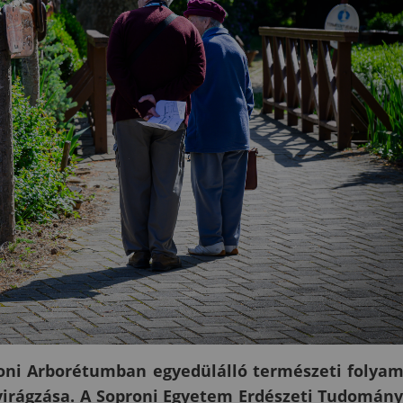
oni Arborétumban egyedülálló természeti folya
virágzása. A Soproni Egyetem Erdészeti Tudomán