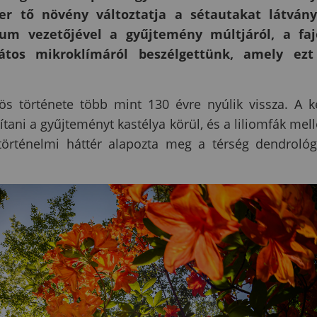
zer tő növény változtatja a sétautakat látván
tum vezetőjével a gyűjtemény múltjáról, a fa
játos mikroklímáról beszélgettünk, amely ezt
története több mint 130 évre nyúlik vissza. A k
ítani a gyűjteményt kastélya körül, és a liliomfák mell
történelmi háttér alapozta meg a térség dendrológ