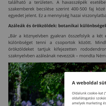
található a területen. A havasszépék eseté
szakemberek becslése szerint 400-500 faj közé
egyedet jelent. Ez a mennyiség hazai viszonylat
Azáleák és örökzöldek: botanikai különbsége
„Bár a köznyelvben gyakran összefolyik a két 
különbséget tenni a csoportok között. Min
örökzöldeket tartjuk kifejezetten rododendr
szaknyelvben azáleának nevezzük – mondta Ném
A weboldal süt
Oldalunk cookie-kat (
oldallátogatási szoká
amelyek marketing és 