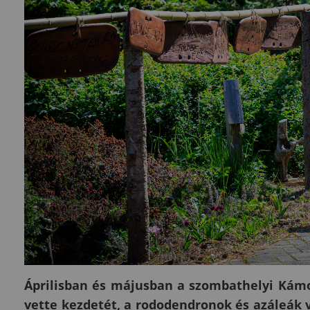
Áprilisban és májusban a szombathelyi Kám
vette kezdetét, a rododendronok és azáleák 