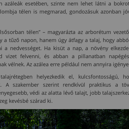
án azáleák esetében, szinte nem lehet látni a bokro
k lombja télen is megmarad, gondozásuk azonban jó
lsősorban télen” – magyarázta az arborétum vezető
 a tűző napon, hanem úgy átfagy a talaj, hogy abbó
ni a nedvességet. Ha kisüt a nap, a növény elkezd
ud vizet felvenni, és abban a pillanatban napégé
nak vélnek. Az azálea erre például nem annyira igénye
lajrétegben helyezkedik el, kulcsfontosságú, h
 A szakember szerint rendkívül praktikus a tö
nyegesebb, védi az alatta lévő talajt, jobb talajszerke
zeg kevésbé szárad ki.