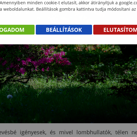
 Amennyiben minden cookie-t elutasít, akkor átirányítjuk a google.
 a weboldalunkat. Beállítások gombra kattintva tudja módosítani az
FOGADOM
BEÁLLÍTÁSOK
ELUTASÍTO
vésbé igényesek, és mivel lombhullatók, télen 