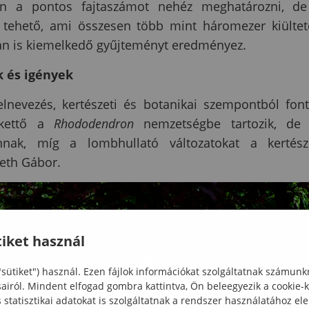
ben a pontos fajtaszámot nehéz meghatározni, d
 tehető, ami összesen több mint háromezer kiültet
ban is kiemelkedő gyűjteményt eredményez.
k és igények
elnevezés, kertészeti és botanikai szempontból fon
dkettő a
Rhododendron
nemzetségbe tartozik, de 
onnak, míg a lombhullató változatokat a kertész
eth Gábor.
iket használ
"sütiket") használ. Ezen fájlok információkat szolgáltatnak számunk
sairól. Mindent elfogad gombra kattintva, Ön beleegyezik a cookie-
statisztikai adatokat is szolgáltatnak a rendszer használatához el