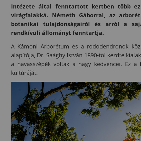
Intézete által fenntartott kertben több e
virágfalakká. Németh Gáborral, az arboré
botanikai tulajdonságairól és arról a sa
rendkívüli állományt fenntartja.
A Kámoni Arborétum és a rododendronok közös 
alapítója, Dr. Saághy István 1890-től kezdte kialak
a havasszépék voltak a nagy kedvencei. Ez a 
kultúráját.