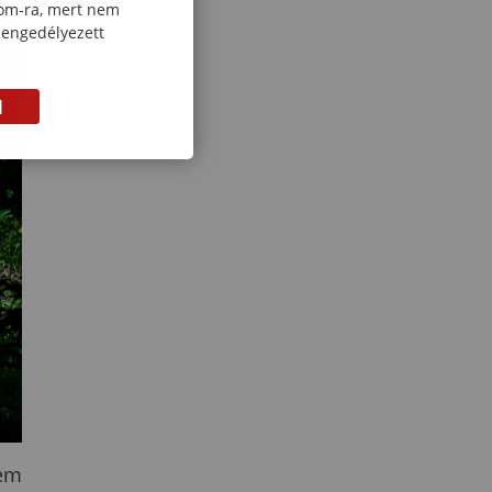
com-ra, mert nem
 engedélyezett
M
nem