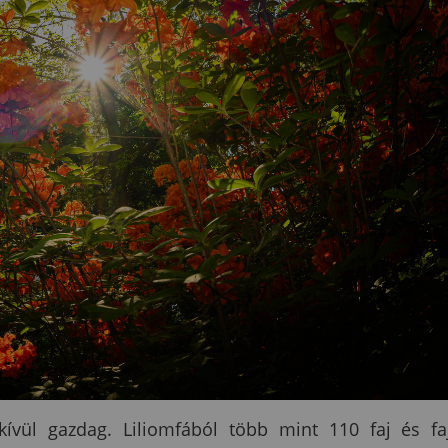
ívül gazdag. Liliomfából több mint 110 faj és fa