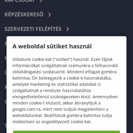
KÉPZÉSKERESŐ
SZERVEZETI FELÉPÍTÉS
FELVÉTELIZŐKNEK
A weboldal sütiket használ
HALLGATÓKNAK
Oldalunk cookie-kat ("sütiket") használ. Ezen fájlok
információkat szolgáltatnak számunkra a felhasználó
oldallátogatási szokásairól. Mindent elfogad gombra
ÜZLETI PARTNEREKNEK
kattintva, Ön beleegyezik a cookie-k használatába,
amelyek marketing és statisztikai adatokat is
KARRIER
szolgáltatnak a rendszer használatához
elengedhetetlenül szükségeseken kívül. Amennyiben
GREEN UNIVERSITY
minden cookie-t elutasít, akkor átirányítjuk a
google.com-ra, mert nem tudjuk megjeleníteni a
weboldalunkat. Beállítások gombra kattintva tudja
módosítani az engedélyezett cookie-kat.
TELEFONKÖNYV