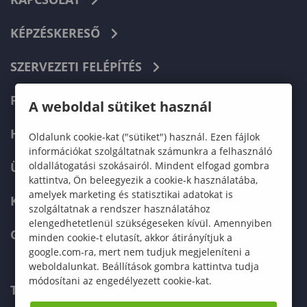
KÉPZÉSKERESŐ
SZERVEZETI FELÉPÍTÉS
FELVÉTELIZŐKNEK
A weboldal sütiket használ
HALLGATÓKNAK
Oldalunk cookie-kat ("sütiket") használ. Ezen fájlok
információkat szolgáltatnak számunkra a felhasználó
oldallátogatási szokásairól. Mindent elfogad gombra
ÜZLETI PARTNEREKNEK
kattintva, Ön beleegyezik a cookie-k használatába,
amelyek marketing és statisztikai adatokat is
KARRIER
szolgáltatnak a rendszer használatához
elengedhetetlenül szükségeseken kívül. Amennyiben
GREEN UNIVERSITY
minden cookie-t elutasít, akkor átirányítjuk a
google.com-ra, mert nem tudjuk megjeleníteni a
weboldalunkat. Beállítások gombra kattintva tudja
módosítani az engedélyezett cookie-kat.
TELEFONKÖNYV