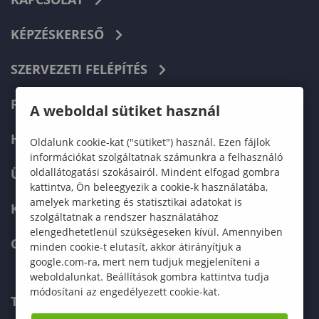
KÉPZÉSKERESŐ
SZERVEZETI FELÉPÍTÉS
FELVÉTELIZŐKNEK
A weboldal sütiket használ
HALLGATÓKNAK
Oldalunk cookie-kat ("sütiket") használ. Ezen fájlok
információkat szolgáltatnak számunkra a felhasználó
oldallátogatási szokásairól. Mindent elfogad gombra
ÜZLETI PARTNEREKNEK
kattintva, Ön beleegyezik a cookie-k használatába,
amelyek marketing és statisztikai adatokat is
KARRIER
szolgáltatnak a rendszer használatához
elengedhetetlenül szükségeseken kívül. Amennyiben
GREEN UNIVERSITY
minden cookie-t elutasít, akkor átirányítjuk a
google.com-ra, mert nem tudjuk megjeleníteni a
weboldalunkat. Beállítások gombra kattintva tudja
módosítani az engedélyezett cookie-kat.
TELEFONKÖNYV