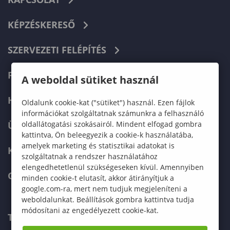
KÉPZÉSKERESŐ
SZERVEZETI FELÉPÍTÉS
FELVÉTELIZŐKNEK
A weboldal sütiket használ
HALLGATÓKNAK
Oldalunk cookie-kat ("sütiket") használ. Ezen fájlok
információkat szolgáltatnak számunkra a felhasználó
oldallátogatási szokásairól. Mindent elfogad gombra
ÜZLETI PARTNEREKNEK
kattintva, Ön beleegyezik a cookie-k használatába,
amelyek marketing és statisztikai adatokat is
KARRIER
szolgáltatnak a rendszer használatához
elengedhetetlenül szükségeseken kívül. Amennyiben
GREEN UNIVERSITY
minden cookie-t elutasít, akkor átirányítjuk a
google.com-ra, mert nem tudjuk megjeleníteni a
weboldalunkat. Beállítások gombra kattintva tudja
módosítani az engedélyezett cookie-kat.
TELEFONKÖNYV