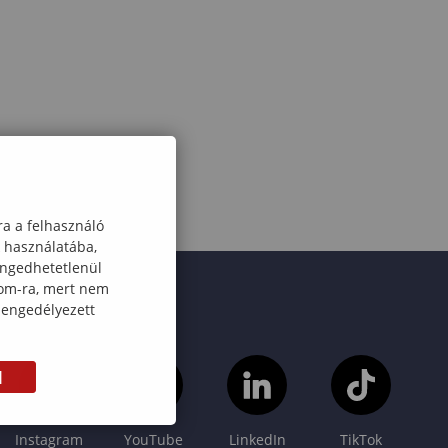
ra a felhasználó
k használatába,
engedhetetlenül
com-ra, mert nem
 engedélyezett
M
Instagram
YouTube
LinkedIn
TikTok