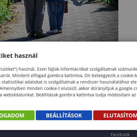
iket használ
"sütiket") használ. Ezen fájlok információkat szolgáltatnak számunk
sairól. Mindent elfogad gombra kattintva, Ön beleegyezik a cookie-
statisztikai adatokat is szolgáltatnak a rendszer használatához el
 Amennyiben minden cookie-t elutasít, akkor átirányítjuk a google.
 a weboldalunkat. Beállítások gombra kattintva tudja módosítani az
KÖNYV
FOGADOM
BEÁLLÍTÁSOK
ELUTASÍTO
ENTÉS
Facebook