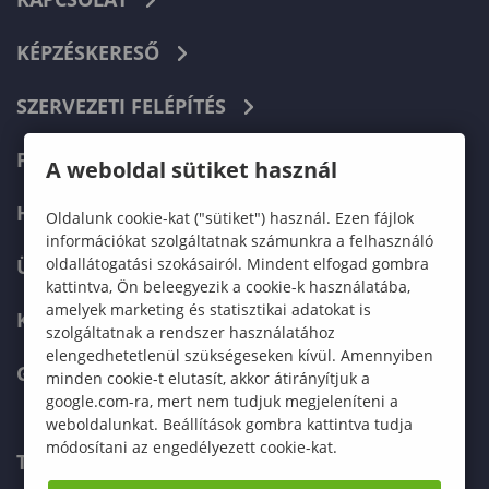
KÉPZÉSKERESŐ
SZERVEZETI FELÉPÍTÉS
FELVÉTELIZŐKNEK
A weboldal sütiket használ
HALLGATÓKNAK
Oldalunk cookie-kat ("sütiket") használ. Ezen fájlok
információkat szolgáltatnak számunkra a felhasználó
oldallátogatási szokásairól. Mindent elfogad gombra
ÜZLETI PARTNEREKNEK
kattintva, Ön beleegyezik a cookie-k használatába,
amelyek marketing és statisztikai adatokat is
KARRIER
szolgáltatnak a rendszer használatához
elengedhetetlenül szükségeseken kívül. Amennyiben
GREEN UNIVERSITY
minden cookie-t elutasít, akkor átirányítjuk a
google.com-ra, mert nem tudjuk megjeleníteni a
weboldalunkat. Beállítások gombra kattintva tudja
módosítani az engedélyezett cookie-kat.
TELEFONKÖNYV