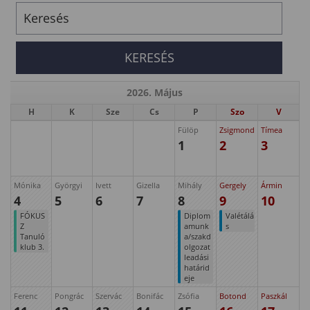
2026. Május
H
K
Sze
Cs
P
Szo
V
Fülöp
Zsigmond
Tímea
1
2
3
Mónika
Györgyi
Ivett
Gizella
Mihály
Gergely
Ármin
4
5
6
7
8
9
10
FÓKUS
Diplom
Valétálá
Z
amunk
s
Tanuló
a/szakd
klub 3.
olgozat
leadási
határid
eje
Ferenc
Pongrác
Szervác
Bonifác
Zsófia
Botond
Paszkál