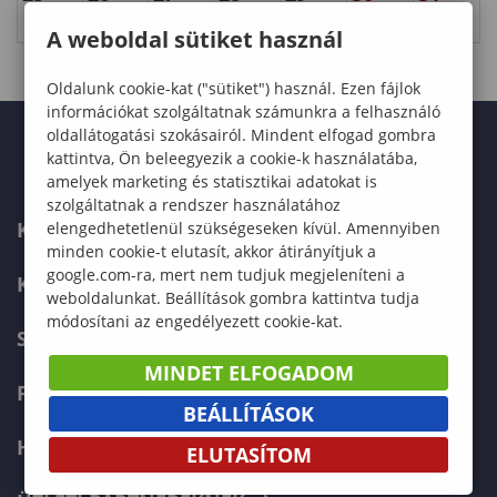
A weboldal sütiket használ
Oldalunk cookie-kat ("sütiket") használ. Ezen fájlok
információkat szolgáltatnak számunkra a felhasználó
oldallátogatási szokásairól. Mindent elfogad gombra
kattintva, Ön beleegyezik a cookie-k használatába,
amelyek marketing és statisztikai adatokat is
szolgáltatnak a rendszer használatához
KAPCSOLAT
elengedhetetlenül szükségeseken kívül. Amennyiben
minden cookie-t elutasít, akkor átirányítjuk a
google.com-ra, mert nem tudjuk megjeleníteni a
KÉPZÉSKERESŐ
weboldalunkat. Beállítások gombra kattintva tudja
módosítani az engedélyezett cookie-kat.
SZERVEZETI FELÉPÍTÉS
MINDET ELFOGADOM
FELVÉTELIZŐKNEK
BEÁLLÍTÁSOK
HALLGATÓKNAK
ELUTASÍTOM