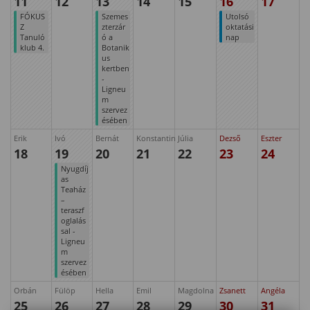
11
12
13
14
15
16
17
FÓKUS
Szemes
Utolsó
Z
zterzár
oktatási
Tanuló
ó a
nap
klub 4.
Botanik
us
kertben
-
Ligneu
m
szervez
ésében
Erik
Ivó
Bernát
Konstantin
Júlia
Dezső
Eszter
18
19
20
21
22
23
24
Nyugdíj
as
Teaház
–
teraszf
oglalás
sal -
Ligneu
m
szervez
ésében
Orbán
Fülöp
Hella
Emil
Magdolna
Zsanett
Angéla
25
26
27
28
29
30
31