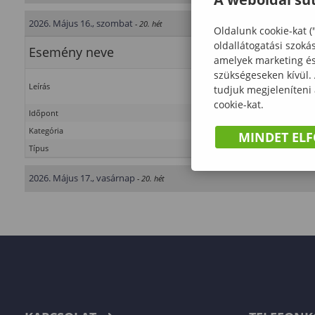
2026. Május 16., szombat
- 20. hét
Oldalunk cookie-kat (
oldallátogatási szoká
Esemény neve
Uto
amelyek marketing és 
szükségeseken kívül.
Uto
Leírás
tudjuk megjeleníteni
cookie-kat.
Időpont
2026-0
Kategória
Faipar
MINDET EL
Típus
Tanul
2026. Május 17., vasárnap
- 20. hét