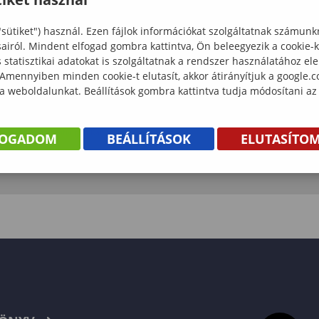
"sütiket") használ. Ezen fájlok információkat szolgáltatnak számunk
sairól. Mindent elfogad gombra kattintva, Ön beleegyezik a cookie-
lsó oktatási nap
statisztikai adatokat is szolgáltatnak a rendszer használatához el
 Amennyiben minden cookie-t elutasít, akkor átirányítjuk a google.
lsó oktatási nap: 2026. május 16.
 a weboldalunkat. Beállítások gombra kattintva tudja módosítani az
5-16 00:00:00 - 2026-05-16 23:59:00
i Mérnöki és Kreatívipari Kar
FOGADOM
BEÁLLÍTÁSOK
ELUTASÍTO
mányi rend