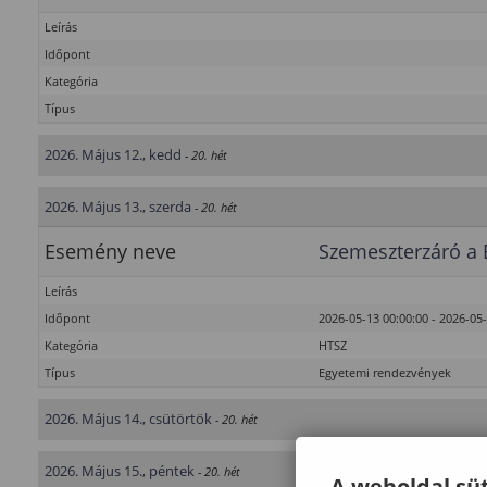
Leírás
Időpont
Kategória
Típus
2026. Május 12., kedd
- 20. hét
2026. Május 13., szerda
- 20. hét
Esemény neve
Szemeszterzáró a 
Leírás
Időpont
2026-05-13 00:00:00 - 2026-05
Kategória
HTSZ
Típus
Egyetemi rendezvények
2026. Május 14., csütörtök
- 20. hét
2026. Május 15., péntek
- 20. hét
A weboldal süt