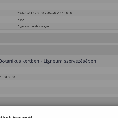
2026-05-11 17:00:00 - 2026-05-11 19:00:00
HTSZ
Egyetemi rendezvények
Botanikus kertben - Ligneum szervezésében
-13 01:00:00
iket használ