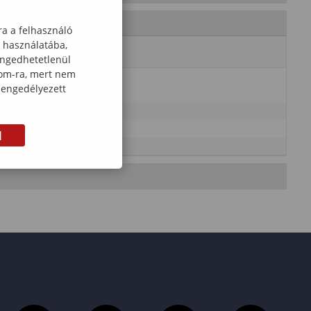
ra a felhasználó
k használatába,
engedhetetlenül
com-ra, mert nem
 engedélyezett
M