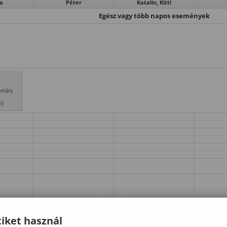
a
Péter
Katalin, Kitti
Egész vagy több napos események
rtárs
l)
iket használ