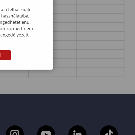
ra a felhasználó
k használatába,
engedhetetlenül
com-ra, mert nem
 engedélyezett
M