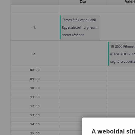
Zita
Valéri
Társasjáték est a Pakli
1.
Egyesülettel - Ligneum
szervezésében
18-2000 Filmest
2.
(HANGADÓ – Ko
segítő csoportta
08:00
09:00
10:00
11:00
12:00
13:00
14:00
A weboldal süt
15:00