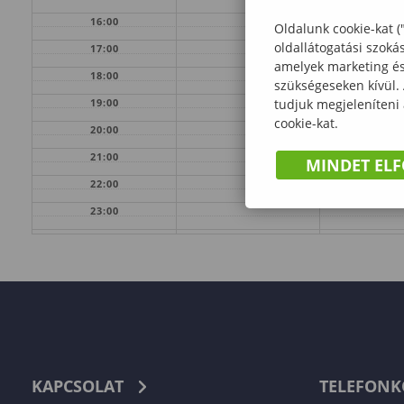
16:00
Oldalunk cookie-kat (
oldallátogatási szoká
17:00
amelyek marketing és 
18:00
szükségeseken kívül.
19:00
tudjuk megjeleníteni
cookie-kat.
20:00
21:00
MINDET EL
22:00
23:00
KAPCSOLAT
TELEFON