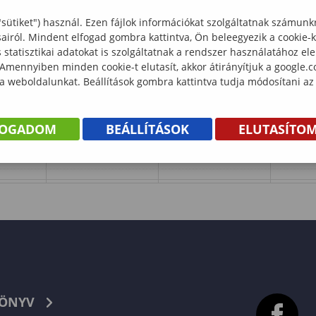
"sütiket") használ. Ezen fájlok információkat szolgáltatnak számunk
sairól. Mindent elfogad gombra kattintva, Ön beleegyezik a cookie-
statisztikai adatokat is szolgáltatnak a rendszer használatához el
 Amennyiben minden cookie-t elutasít, akkor átirányítjuk a google.
 a weboldalunkat. Beállítások gombra kattintva tudja módosítani az
FOGADOM
BEÁLLÍTÁSOK
ELUTASÍTO
KÖNYV