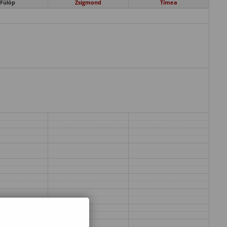
Fülöp
Zsigmond
Tímea