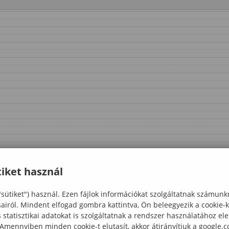
iket használ
"sütiket") használ. Ezen fájlok információkat szolgáltatnak számunk
sairól. Mindent elfogad gombra kattintva, Ön beleegyezik a cookie-
statisztikai adatokat is szolgáltatnak a rendszer használatához el
 Amennyiben minden cookie-t elutasít, akkor átirányítjuk a google.