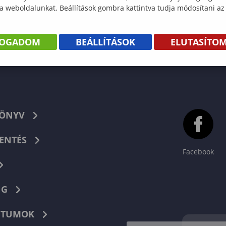
 a weboldalunkat. Beállítások gombra kattintva tudja módosítani az
FOGADOM
BEÁLLÍTÁSOK
ELUTASÍTO
KÖNYV
ENTÉS
Facebook
NG
TUMOK