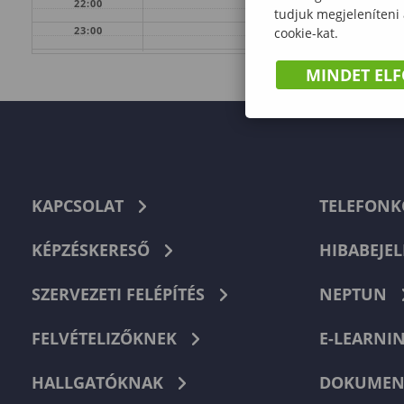
22:00
tudjuk megjeleníteni
23:00
cookie-kat.
MINDET EL
KAPCSOLAT
TELEFON
KÉPZÉSKERESŐ
HIBABEJEL
SZERVEZETI FELÉPÍTÉS
NEPTUN
FELVÉTELIZŐKNEK
E-LEARNI
HALLGATÓKNAK
DOKUMEN