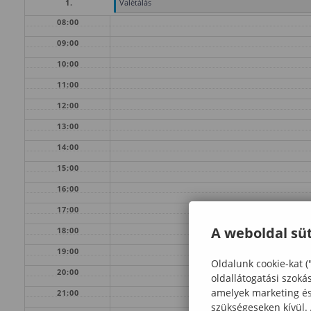
1.
Valétálás
08:00
09:00
10:00
11:00
12:00
13:00
14:00
15:00
16:00
17:00
A weboldal süt
18:00
19:00
Oldalunk cookie-kat (
20:00
oldallátogatási szoká
amelyek marketing és 
21:00
szükségeseken kívül.