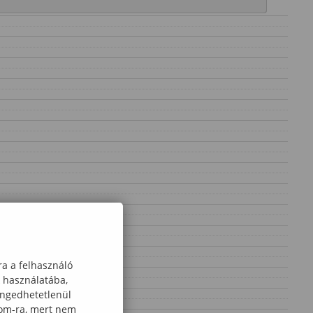
ra a felhasználó
k használatába,
engedhetetlenül
com-ra, mert nem