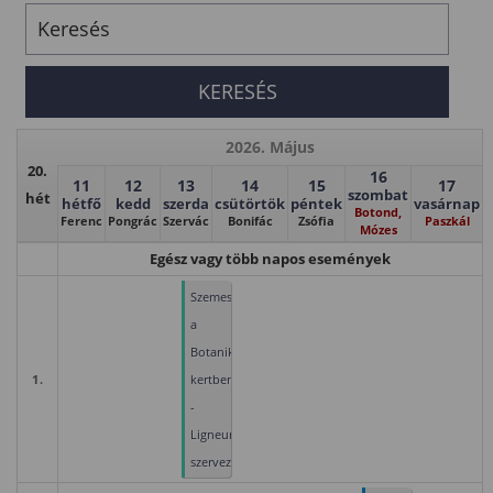
2026. Május
20.
16
11
12
13
14
15
17
szombat
hét
hétfő
kedd
szerda
csütörtök
péntek
vasárnap
Botond,
Ferenc
Pongrác
Szervác
Bonifác
Zsófia
Paszkál
Mózes
Egész vagy több napos események
Szemeszterzáró
a
Botanikus
1.
kertben
-
Ligneum
szervezésében