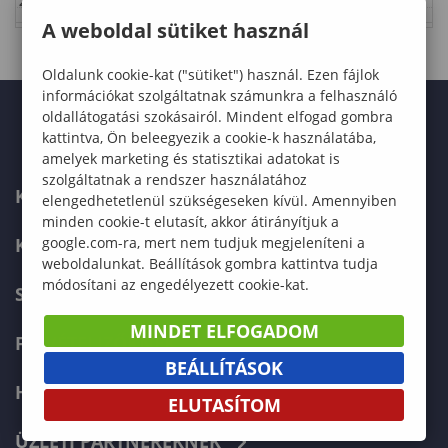
23:00
A weboldal sütiket használ
Oldalunk cookie-kat ("sütiket") használ. Ezen fájlok
információkat szolgáltatnak számunkra a felhasználó
oldallátogatási szokásairól. Mindent elfogad gombra
kattintva, Ön beleegyezik a cookie-k használatába,
amelyek marketing és statisztikai adatokat is
szolgáltatnak a rendszer használatához
KAPCSOLAT
elengedhetetlenül szükségeseken kívül. Amennyiben
minden cookie-t elutasít, akkor átirányítjuk a
google.com-ra, mert nem tudjuk megjeleníteni a
KÉPZÉSKERESŐ
weboldalunkat. Beállítások gombra kattintva tudja
módosítani az engedélyezett cookie-kat.
SZERVEZETI FELÉPÍTÉS
MINDET ELFOGADOM
FELVÉTELIZŐKNEK
BEÁLLÍTÁSOK
HALLGATÓKNAK
ELUTASÍTOM
ÜZLETI PARTNEREKNEK