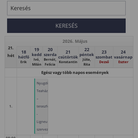
2026. Május
21.
19
20
22
18
21
23
24
kedd
szerda
péntek
hét
hétfő
csütörtök
szombat
vasárnap
Ivó,
Bernát,
Júlia,
Erik
Konstantin
Dezső
Eszter
Milán
Felícia
Rita
Egész vagy több napos események
Nyugdíjas
Teaház
–
1.
teraszfoglalással
-
Ligneum
szervezésében
08:00