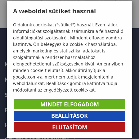
A weboldal sütiket használ
Oldalunk cookie-kat ("sütiket") használ. Ezen fájlok
információkat szolgáltatnak számunkra a felhasználó
oldallátogatási szokásairól. Mindent elfogad gombra
kattintva, Ön beleegyezik a cookie-k használatába,
amelyek marketing és statisztikai adatokat is
szolgáltatnak a rendszer használatához
KAPCSOLAT
elengedhetetlenül szükségeseken kívül. Amennyiben
minden cookie-t elutasít, akkor átirányítjuk a
google.com-ra, mert nem tudjuk megjeleníteni a
KÉPZÉSKERESŐ
weboldalunkat. Beállítások gombra kattintva tudja
módosítani az engedélyezett cookie-kat.
SZERVEZETI FELÉPÍTÉS
MINDET ELFOGADOM
FELVÉTELIZŐKNEK
BEÁLLÍTÁSOK
HALLGATÓKNAK
ELUTASÍTOM