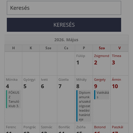
2026. Május
H
K
Sze
Cs
P
Szo
V
Fülöp
Zsigmond
Tímea
1
2
3
Mónika
Györgyi
Ivett
Gizella
Mihály
Gergely
Ármin
4
5
6
7
8
9
10
FÓKUS
Diplom
Valétálá
Z
amunk
s
Tanuló
a/szakd
klub 3.
olgozat
leadási
határid
eje
Ferenc
Pongrác
Szervác
Bonifác
Zsófia
Botond
Paszkál