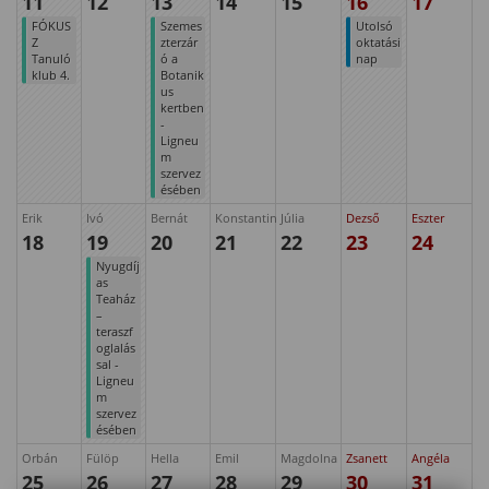
11
12
13
14
15
16
17
FÓKUS
Szemes
Utolsó
Z
zterzár
oktatási
Tanuló
ó a
nap
klub 4.
Botanik
us
kertben
-
Ligneu
m
szervez
ésében
Erik
Ivó
Bernát
Konstantin
Júlia
Dezső
Eszter
18
19
20
21
22
23
24
Nyugdíj
as
Teaház
–
teraszf
oglalás
sal -
Ligneu
m
szervez
ésében
Orbán
Fülöp
Hella
Emil
Magdolna
Zsanett
Angéla
25
26
27
28
29
30
31