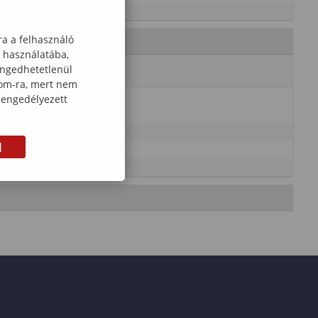
ra a felhasználó
k használatába,
engedhetetlenül
com-ra, mert nem
 engedélyezett
M