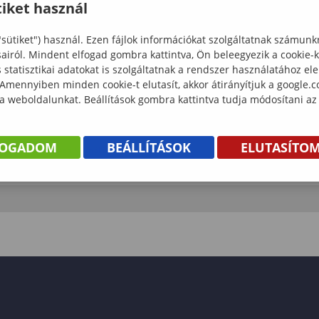
iket használ
"sütiket") használ. Ezen fájlok információkat szolgáltatnak számunk
sairól. Mindent elfogad gombra kattintva, Ön beleegyezik a cookie-
Valétálás
statisztikai adatokat is szolgáltatnak a rendszer használatához el
 Amennyiben minden cookie-t elutasít, akkor átirányítjuk a google.
Valétálás: 2026. május 9.
 a weboldalunkat. Beállítások gombra kattintva tudja módosítani az
2026-05-09 00:00:00 - 2026-05-09 01:00:00
FOGADOM
BEÁLLÍTÁSOK
ELUTASÍTO
Faipari Mérnöki és Kreatívipari Kar
Egyetemi rendezvények