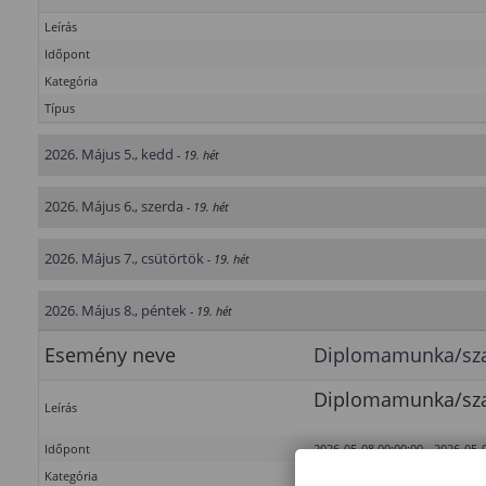
Leírás
Időpont
Kategória
Típus
2026. Május 5., kedd
- 19. hét
2026. Május 6., szerda
- 19. hét
2026. Május 7., csütörtök
- 19. hét
2026. Május 8., péntek
- 19. hét
Esemény neve
Diplomamunka/szak
Diplomamunka/szak
Leírás
Időpont
2026-05-08 00:00:00 - 2026-05-
Kategória
Faipari Mérnöki és Kreatívipari