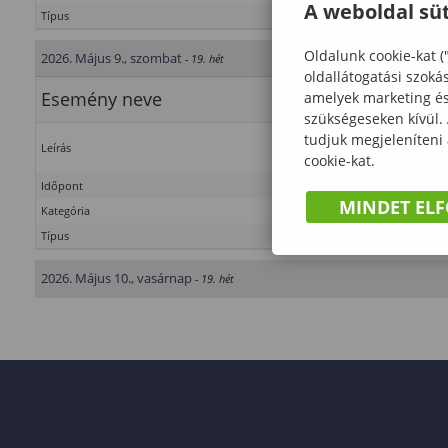
A weboldal süt
Típus
Tanulmányi rend
Oldalunk cookie-kat (
2026. Május 9., szombat
- 19. hét
oldallátogatási szoká
Esemény neve
amelyek marketing és 
szükségeseken kívül.
tudjuk megjeleníteni
Leírás
cookie-kat.
Időpont
MINDET EL
Kategória
Típus
2026. Május 10., vasárnap
- 19. hét