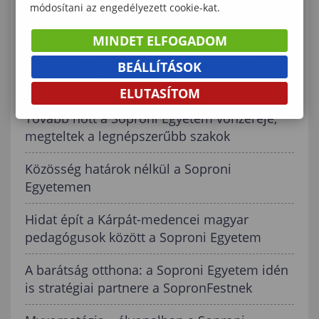
módosítani az engedélyezett cookie-kat.
KAPCSOLÓDÓ TARTALMAK
MINDET ELFOGADOM
BEÁLLÍTÁSOK
A Soproni Egyetem hallgatói agroerdészeti
tanulmányúton Csehországban
ELUTASÍTOM
Tovább nőtt a Soproni Egyetem vonzereje,
megteltek a legnépszerűbb szakok
Közösség határok nélkül a Soproni
Egyetemen
Hidat épít a Kárpát-medencei magyar
pedagógusok között a Soproni Egyetem
A barátság otthona: a Soproni Egyetem idén
is stratégiai partnere a SopronFestnek