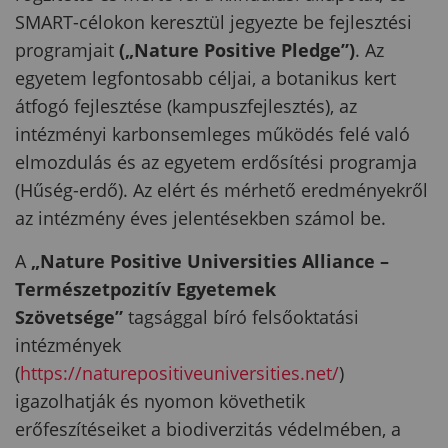
SMART-célokon keresztül jegyezte be fejlesztési
programjait
(„Nature Positive Pledge”)
. Az
egyetem legfontosabb céljai, a botanikus kert
átfogó fejlesztése (kampuszfejlesztés), az
intézményi karbonsemleges működés felé való
elmozdulás és az egyetem erdősítési programja
(Hűség-erdő). Az elért és mérhető eredményekről
az intézmény éves jelentésekben számol be.
A
„Nature Positive Universities Alliance –
Természetpozitív Egyetemek
Szövetsége”
tagsággal bíró felsőoktatási
intézmények
(
https://naturepositiveuniversities.net/
)
igazolhatják és nyomon követhetik
erőfeszítéseiket a biodiverzitás védelmében, a