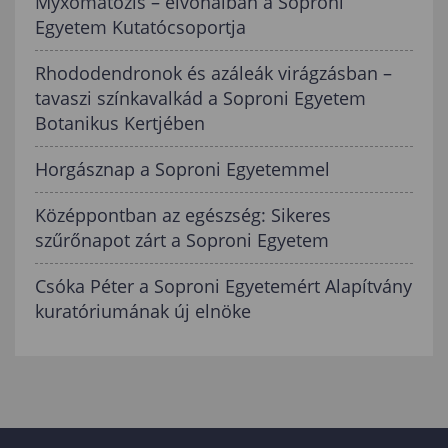
Myxomatózis – élvonalban a Soproni
Egyetem Kutatócsoportja
Rhododendronok és azáleák virágzásban –
tavaszi színkavalkád a Soproni Egyetem
Botanikus Kertjében
Horgásznap a Soproni Egyetemmel
Középpontban az egészség: Sikeres
szűrőnapot zárt a Soproni Egyetem
Csóka Péter a Soproni Egyetemért Alapítvány
kuratóriumának új elnöke