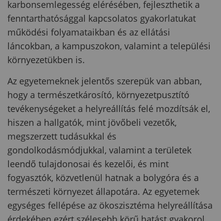
karbonsemlegesség elérésében, fejleszthetik a
fenntarthatósággal kapcsolatos gyakorlatukat
működési folyamataikban és az ellátási
láncokban, a kampuszokon, valamint a települési
környezetükben is.
Az egyetemeknek jelentős szerepük van abban,
hogy a természetkárosító, környezetpusztító
tevékenységeket a helyreállítás felé mozdítsák el,
hiszen a hallgatók, mint jövőbeli vezetők,
megszerzett tudásukkal és
gondolkodásmódjukkal, valamint a területek
leendő tulajdonosai és kezelői, és mint
fogyasztók, közvetlenül hatnak a bolygóra és a
természeti környezet állapotára. Az egyetemek
egységes fellépése az ökoszisztéma helyreállítása
érdekében ezért szélesebb körű hatást gyakorol