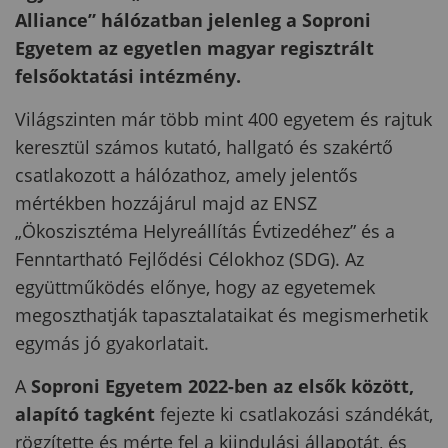
Alliance” hálózatban jelenleg a Soproni
Egyetem az egyetlen magyar regisztrált
felsőoktatási intézmény.
Világszinten már több mint 400 egyetem és rajtuk
keresztül számos kutató, hallgató és szakértő
csatlakozott a hálózathoz, amely jelentős
mértékben hozzájárul majd az ENSZ
„Ökoszisztéma Helyreállítás Évtizedéhez” és a
Fenntartható Fejlődési Célokhoz (SDG). Az
együttműködés előnye, hogy az egyetemek
megoszthatják tapasztalataikat és megismerhetik
egymás jó gyakorlatait.
A
Soproni Egyetem 2022-ben az elsők között,
alapító tagként
fejezte ki csatlakozási szándékát,
rögzítette és mérte fel a kiindulási állapotát, és