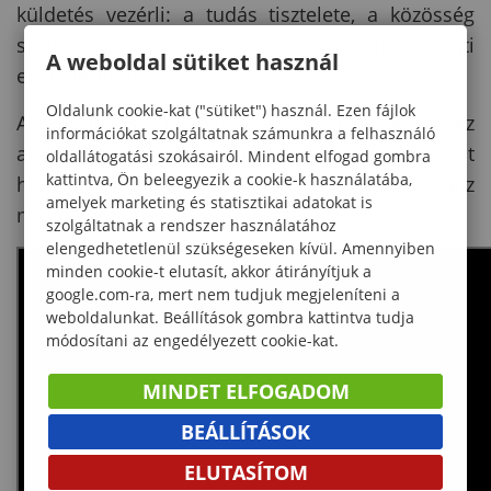
küldetés vezérli: a tudás tisztelete, a közösség
szolgálata, a szakmai kiválóság iránti
A weboldal sütiket használ
elkötelezettség.”
Oldalunk cookie-kat ("sütiket") használ. Ezen fájlok
A kitüntetést megköszönve Fábián Attila az
információkat szolgáltatnak számunkra a felhasználó
akadémiai közösség összetartozását
oldallátogatási szokásairól. Mindent elfogad gombra
kattintva, Ön beleegyezik a cookie-k használatába,
hangsúlyozta, majd a selmeci hagyományokhoz
amelyek marketing és statisztikai adatokat is
méltó köszöntéssel zárta beszédét.
szolgáltatnak a rendszer használatához
elengedhetetlenül szükségeseken kívül. Amennyiben
minden cookie-t elutasít, akkor átirányítjuk a
google.com-ra, mert nem tudjuk megjeleníteni a
weboldalunkat. Beállítások gombra kattintva tudja
módosítani az engedélyezett cookie-kat.
MINDET ELFOGADOM
BEÁLLÍTÁSOK
ELUTASÍTOM