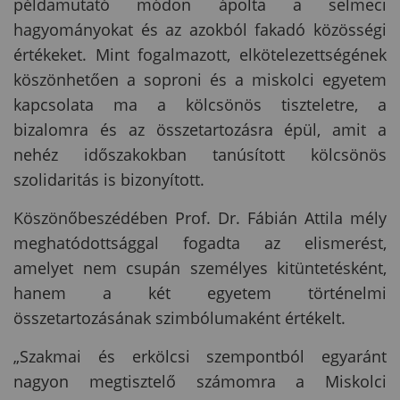
példamutató módon ápolta a selmeci
hagyományokat és az azokból fakadó közösségi
értékeket. Mint fogalmazott, elkötelezettségének
köszönhetően a soproni és a miskolci egyetem
kapcsolata ma a kölcsönös tiszteletre, a
bizalomra és az összetartozásra épül, amit a
nehéz időszakokban tanúsított kölcsönös
szolidaritás is bizonyított.
Köszönőbeszédében Prof. Dr. Fábián Attila mély
meghatódottsággal fogadta az elismerést,
amelyet nem csupán személyes kitüntetésként,
hanem a két egyetem történelmi
összetartozásának szimbólumaként értékelt.
„Szakmai és erkölcsi szempontból egyaránt
nagyon megtisztelő számomra a Miskolci