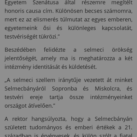
Egyetem Szenátusa által részemre megítélt
honoris causa cím. Különösen becses számomra,
mert ez az elismerés túlmutat az egyes emberen,
egyetemeink ősi és különleges kapcsolatát,
testvériségét tükrözi.”
Beszédében felidézte a selmeci örökség
jelentőségét, amely ma is meghatározza a két
intézmény identitását és küldetését.
„A selmeci szellem iránytűje vezetett át minket
Selmecbányáról Sopronba és Miskolcra, és
testvéri ereje tartja össze intézményeinket
országot átívelően.”
A rektor hangsúlyozta, hogy a Selmecbányán
született tudományos és emberi értékek a 21.
században is érvényesek, és külön szólt a fiatal