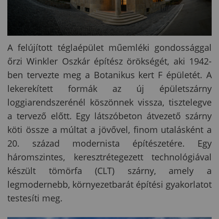
A felújított téglaépület műemléki gondossággal
őrzi Winkler Oszkár építész örökségét, aki 1942-
ben tervezte meg a Botanikus kert F épületét. A
lekerekített formák az új épületszárny
loggiarendszerénél köszönnek vissza, tisztelegve
a tervező előtt. Egy látszóbeton átvezető szárny
köti össze a múltat a jövővel, finom utalásként a
20. század modernista építészetére. Egy
háromszintes, keresztrétegezett technológiával
készült tömörfa (CLT) szárny, amely a
legmodernebb, környezetbarát építési gyakorlatot
testesíti meg.