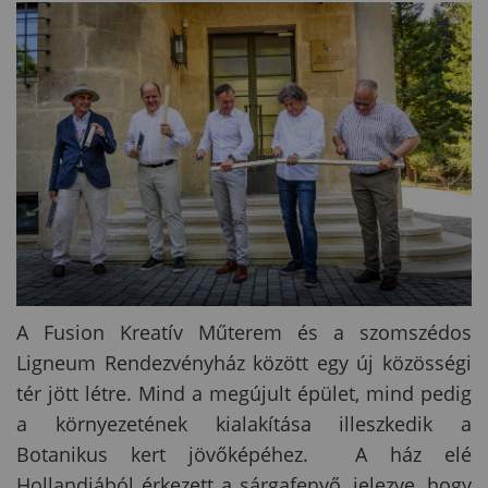
A Fusion Kreatív Műterem és a szomszédos
Ligneum Rendezvényház között egy új közösségi
tér jött létre. Mind a megújult épület, mind pedig
a környezetének kialakítása illeszkedik a
Botanikus kert jövőképéhez. A ház elé
Hollandiából érkezett a sárgafenyő, jelezve, hogy