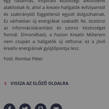
egy hatalmas, inspiráló közösségi alkotóteret
alakítottak ki, ahol a kreatív hallgatók évfolyamtól
és szakiránytól függetlenül együtt dolgozhatnak.
Ez várhatóan új energiákat szabadít fel, ösztönzi
az információáramlást és szoros közösséget
formál. Elmondható, a Fusion Kreatív Műterem
nem csupán a hallgatók új otthona: ez a jövő
kreatív energiáinak gyűjtőpontja lesz.
Fotó: Rombai Péter
VISSZA AZ ELŐZŐ OLDALRA