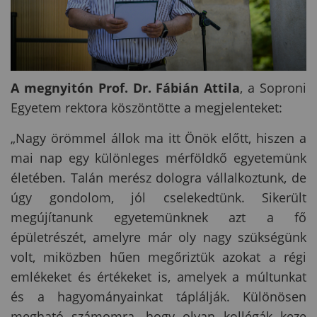
A megnyitón Prof. Dr. Fábián Attila
, a Soproni
Egyetem rektora köszöntötte a megjelenteket:
„Nagy örömmel állok ma itt Önök előtt, hiszen a
mai nap egy különleges mérföldkő egyetemünk
életében. Talán merész dologra vállalkoztunk, de
úgy gondolom, jól cselekedtünk. Sikerült
megújítanunk egyetemünknek azt a fő
épületrészét, amelyre már oly nagy szükségünk
volt, miközben hűen megőriztük azokat a régi
emlékeket és értékeket is, amelyek a múltunkat
és a hagyományainkat táplálják. Különösen
megható számomra, hogy olyan kollégák keze