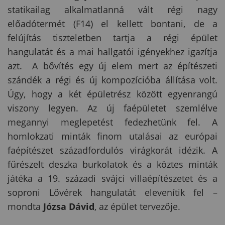
statikailag alkalmatlanná vált régi nagy
előadótermét (F14) el kellett bontani, de a
felújítás tiszteletben tartja a régi épület
hangulatát és a mai hallgatói igényekhez igazítja
azt. A bővítés egy új elem mert az építészeti
szándék a régi és új kompozícióba állítása volt.
Úgy, hogy a két épületrész között egyenrangú
viszony legyen. Az új faépületet szemlélve
megannyi meglepetést fedezhetünk fel. A
homlokzati minták finom utalásai az európai
faépítészet századfordulós virágkorát idézik. A
fűrészelt deszka burkolatok és a köztes minták
játéka a 19. századi svájci villaépítészetet és a
soproni Lővérek hangulatát elevenítik fel –
mondta
Józsa Dávid
, az épület tervezője.