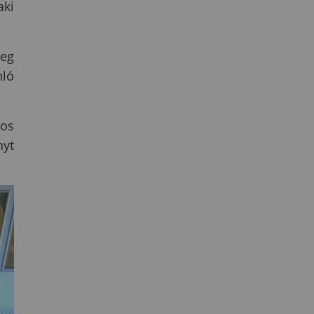
aki
meg
nló
gos
nyt