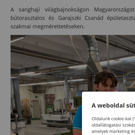
A sanghaji világbajnokságon Magyarországo
bútorasztalos és Garajszki Csanád épületaszt
szakmai megmérettetéseken.
A weboldal süt
Oldalunk cookie-kat (
oldallátogatási szoká
amelyek marketing és 