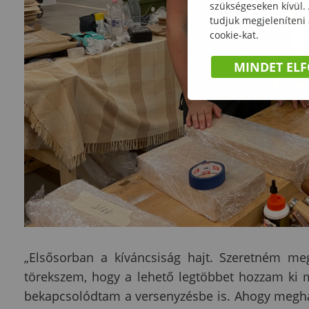
szükségeseken kívül.
tudjuk megjeleníteni
cookie-kat.
MINDET EL
„Elsősorban a kíváncsiság hajt. Szeretném me
törekszem, hogy a lehető legtöbbet hozzam ki 
bekapcsolódtam a versenyzésbe is. Ahogy megha