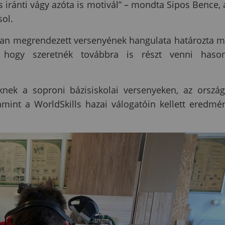
 iránti vágy azóta is motivál” – mondta Sipos Bence, 
ol.
ádban megrendezett versenyének hangulata határozta 
, hogy szeretnék továbbra is részt venni haso
knek a soproni bázisiskolai versenyeken, az orszá
mint a WorldSkills hazai válogatóin kellett eredmé