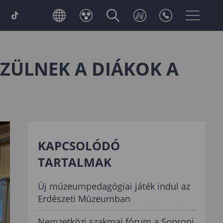
SZÜLNEK A DIÁKOK A
KAPCSOLÓDÓ
TARTALMAK
Új múzeumpedagógiai játék indul az
Erdészeti Múzeumban
Nemzetközi szakmai fórum a Soproni