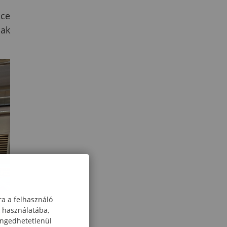
nce
nak
ra a felhasználó
k használatába,
engedhetetlenül