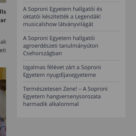
A Soproni Egyetem hallgatói és
lls
oktatói készítették a Legendák!
yar
musicalshow látványvilágát
A Soproni Egyetem hallgatói
nak
agroerdészeti tanulmányúton
eti
Csehországban
Izgalmas félévet zárt a Soproni
Egyetem nyugdíjasegyeteme
Természetesen Zene! – A Soproni
Egyetem hangversenysorozata
harmadik alkalommal