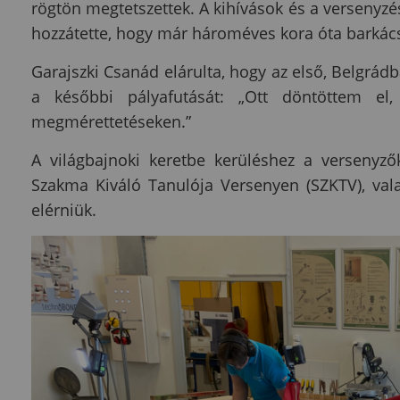
rögtön megtetszettek. A kihívások és a versenyzés
hozzátette, hogy már hároméves kora óta barkács
Garajszki Csanád elárulta, hogy az első, Belgr
a későbbi pályafutását: „Ott döntöttem el
megmérettetéseken.”
A világbajnoki keretbe kerüléshez a versenyző
Szakma Kiváló Tanulója Versenyen (SZKTV), vala
elérniük.