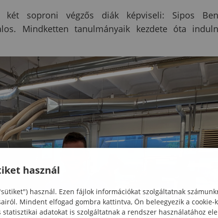
t két soproni végzős diák képviseli: Sipos Be
alos. Mindketten tanulmányaik kezdete óta indul
iket használ
"sütiket") használ. Ezen fájlok információkat szolgáltatnak számunk
sairól. Mindent elfogad gombra kattintva, Ön beleegyezik a cookie-
statisztikai adatokat is szolgáltatnak a rendszer használatához el