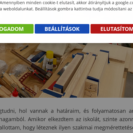
 Amennyiben minden cookie-t elutasít, akkor átirányítjuk a google.
 a weboldalunkat. Beállítások gombra kattintva tudja módosítani az
FOGADOM
BEÁLLÍTÁSOK
ELUTASÍTO
gtudni, hol vannak a határaim, és folyamatosan a
magamból. Amikor elkezdtem az iskolát, szinte azon
llottam, hogy léteznek ilyen szakmai megmérettetés