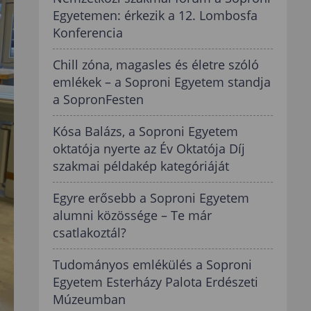
Egyetemen: érkezik a 12. Lombosfa
Konferencia
Chill zóna, magasles és életre szóló
emlékek – a Soproni Egyetem standja
a SopronFesten
Kósa Balázs, a Soproni Egyetem
oktatója nyerte az Év Oktatója Díj
szakmai példakép kategóriáját
Egyre erősebb a Soproni Egyetem
alumni közössége – Te már
csatlakoztál?
Tudományos emlékülés a Soproni
Egyetem Esterházy Palota Erdészeti
Múzeumban