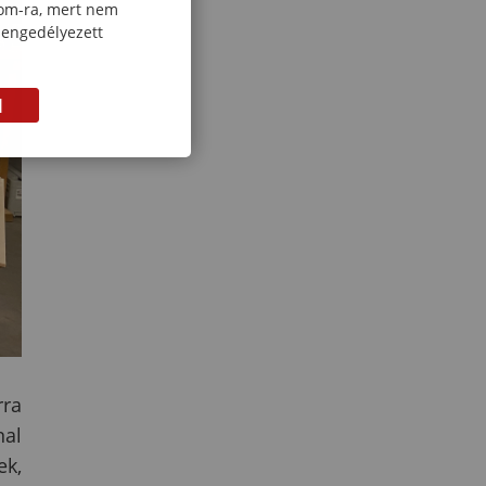
com-ra, mert nem
 engedélyezett
M
rra
nal
ek,