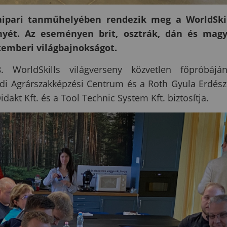
faipari tanműhelyében rendezik meg a WorldSki
enyét. Az eseményen brit, osztrák, dán és mag
temberi világbajnokságot.
WorldSkills világverseny közvetlen főpróbájá
di Agrárszakképzési Centrum és a Roth Gyula Erdész
dakt Kft. és a Tool Technic System Kft. biztosítja.