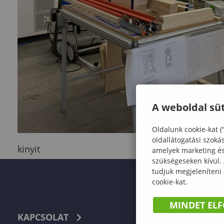
A weboldal süt
Oldalunk cookie-kat (
oldallátogatási szoká
kinyit
amelyek marketing és 
szükségeseken kívül.
tudjuk megjeleníteni
cookie-kat.
MINDET EL
KAPCSOLAT
TELEFON