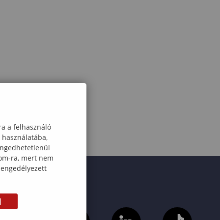
ra a felhasználó
k használatába,
engedhetetlenül
com-ra, mert nem
 engedélyezett
M