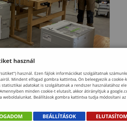
iket használ
"sütiket") használ. Ezen fájlok információkat szolgáltatnak számunk
sairól. Mindent elfogad gombra kattintva, Ön beleegyezik a cookie-
statisztikai adatokat is szolgáltatnak a rendszer használatához el
 Amennyiben minden cookie-t elutasít, akkor átirányítjuk a google.
 a weboldalunkat. Beállítások gombra kattintva tudja módosítani az
FOGADOM
BEÁLLÍTÁSOK
ELUTASÍTO
KÖNYV