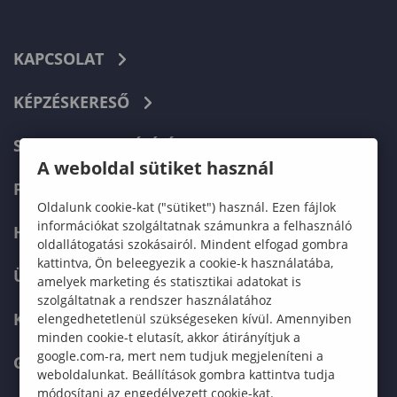
KAPCSOLAT
KÉPZÉSKERESŐ
SZERVEZETI FELÉPÍTÉS
A weboldal sütiket használ
FELVÉTELIZŐKNEK
Oldalunk cookie-kat ("sütiket") használ. Ezen fájlok
információkat szolgáltatnak számunkra a felhasználó
HALLGATÓKNAK
oldallátogatási szokásairól. Mindent elfogad gombra
kattintva, Ön beleegyezik a cookie-k használatába,
ÜZLETI PARTNEREKNEK
amelyek marketing és statisztikai adatokat is
szolgáltatnak a rendszer használatához
KARRIER
elengedhetetlenül szükségeseken kívül. Amennyiben
minden cookie-t elutasít, akkor átirányítjuk a
google.com-ra, mert nem tudjuk megjeleníteni a
GREEN UNIVERSITY
weboldalunkat. Beállítások gombra kattintva tudja
módosítani az engedélyezett cookie-kat.