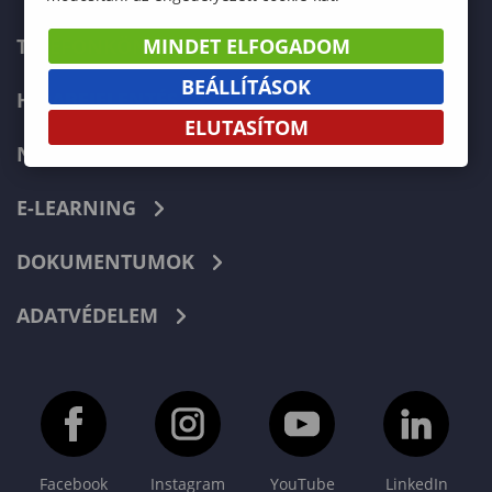
MINDET ELFOGADOM
TELEFONKÖNYV
BEÁLLÍTÁSOK
HIBABEJELENTÉS
ELUTASÍTOM
NEPTUN
E-LEARNING
DOKUMENTUMOK
ADATVÉDELEM
Facebook
Instagram
YouTube
LinkedIn