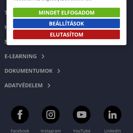
MINDET ELFOGADOM
TELEFONKÖNYV
BEÁLLÍTÁSOK
HIBABEJELENTÉS
ELUTASÍTOM
NEPTUN
E-LEARNING
DOKUMENTUMOK
ADATVÉDELEM
Facebook
Instagram
YouTube
LinkedIn