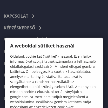
KAPCSOLAT
KÉPZÉSKERESŐ
SZERVEZETI FELÉPÍTÉS
A weboldal sütiket használ
FELVÉTELIZŐKNEK
Oldalunk cookie-kat ("sütiket") használ. Ezen fájlok
információkat szolgáltatnak számunkra a felhasználó
HALLGATÓKNAK
oldallátogatási szokásairól. Mindent elfogad gombra
kattintva, Ön beleegyezik a cookie-k használatába,
ÜZLETI PARTNEREKNEK
amelyek marketing és statisztikai adatokat is
szolgáltatnak a rendszer használatához
KARRIER
elengedhetetlenül szükségeseken kívül. Amennyiben
minden cookie-t elutasít, akkor átirányítjuk a
google.com-ra, mert nem tudjuk megjeleníteni a
GREEN UNIVERSITY
weboldalunkat. Beállítások gombra kattintva tudja
módosítani az engedélyezett cookie-kat.