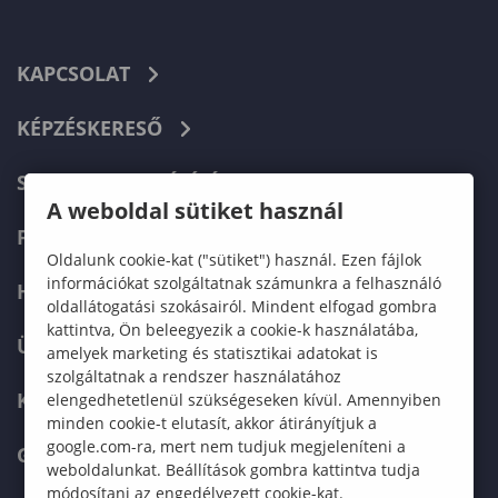
KAPCSOLAT
KÉPZÉSKERESŐ
SZERVEZETI FELÉPÍTÉS
A weboldal sütiket használ
FELVÉTELIZŐKNEK
Oldalunk cookie-kat ("sütiket") használ. Ezen fájlok
információkat szolgáltatnak számunkra a felhasználó
HALLGATÓKNAK
oldallátogatási szokásairól. Mindent elfogad gombra
kattintva, Ön beleegyezik a cookie-k használatába,
ÜZLETI PARTNEREKNEK
amelyek marketing és statisztikai adatokat is
szolgáltatnak a rendszer használatához
KARRIER
elengedhetetlenül szükségeseken kívül. Amennyiben
minden cookie-t elutasít, akkor átirányítjuk a
google.com-ra, mert nem tudjuk megjeleníteni a
GREEN UNIVERSITY
weboldalunkat. Beállítások gombra kattintva tudja
módosítani az engedélyezett cookie-kat.