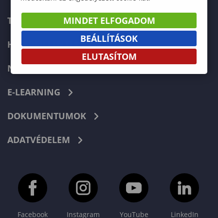
MINDET ELFOGADOM
TELEFONKÖNYV
BEÁLLÍTÁSOK
HIBABEJELENTÉS
ELUTASÍTOM
NEPTUN
E-LEARNING
DOKUMENTUMOK
ADATVÉDELEM
Facebook
Instagram
YouTube
LinkedIn