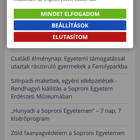
készítették a Legendák! musicalshow
MINDET ELFOGADOM
látványvilágát
BEÁLLÍTÁSOK
„Sopronból Sanghaiba” - WorldSkills
nemzetközi felkészülési verseny a Soproni
ELUTASÍTOM
Egyetemen
Családi élménynap: Egyetemi támogatással
utaztak rászoruló gyermekek a Familyparkba
Színpadi-makettek, egyéni elképzelések -
Rendhagyó kiállítás a Soproni Egyetem
Erdészeti Múzeumában
„Hunyadi a Soproni Egyetemen” – 7 nap, 7
kísérőprogram
Zöld faanyagvédelem a Soproni Egyetemen