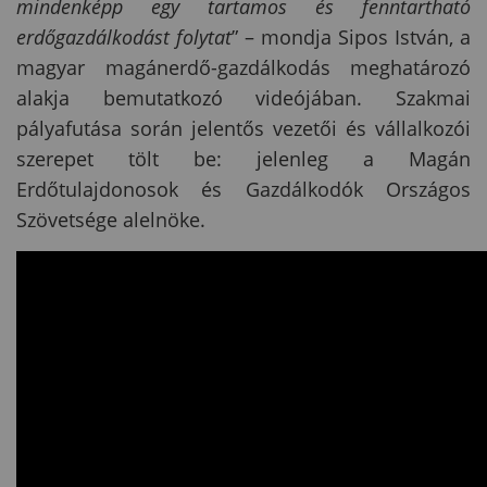
mindenképp egy tartamos és fenntartható
erdőgazdálkodást folytat
” – mondja Sipos István, a
magyar magánerdő-gazdálkodás meghatározó
alakja bemutatkozó videójában. Szakmai
pályafutása során jelentős vezetői és vállalkozói
szerepet tölt be: jelenleg a Magán
Erdőtulajdonosok és Gazdálkodók Országos
Szövetsége alelnöke.