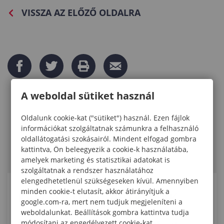
VISSZA AZ ELŐZŐ OLDALRA
A weboldal sütiket használ
Oldalunk cookie-kat ("sütiket") használ. Ezen fájlok
információkat szolgáltatnak számunkra a felhasználó
oldallátogatási szokásairól. Mindent elfogad gombra
kattintva, Ön beleegyezik a cookie-k használatába,
amelyek marketing és statisztikai adatokat is
szolgáltatnak a rendszer használatához
elengedhetetlenül szükségeseken kívül. Amennyiben
minden cookie-t elutasít, akkor átirányítjuk a
KAPCSOLÓDÓ TARTALMAK
google.com-ra, mert nem tudjuk megjeleníteni a
weboldalunkat. Beállítások gombra kattintva tudja
A Soproni Egyetem hallgatói és oktatói
módosítani az engedélyezett cookie-kat.